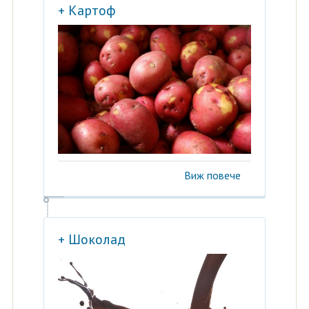
+ Картоф
Виж повече
+ Шоколад