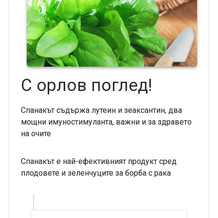
С орлов поглед!
Спанакът съдържа лутеин и зеаксантин, два
мощни имуностимуланта, важни и за здравето
на очите
Спанакът е най-ефективният продукт сред
плодовете и зеленчуците за борба с рака