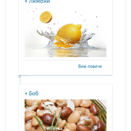
+ Лимони
Виж повече
+ Боб