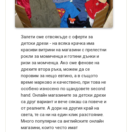
Залети сме отвсякъде с оферти за
детски дрехи - на всяка крачка има
красиви витрини на магазини с прелестни
рокли за момиченца и готини дънки и
ризи за момченца. Ако сме фенове на
дрехите втора ръка, можем да се
поровим за нещо евтино, а в същото
време марково и качествено, при това не
особено износено по щандовете second
hand. Онлайн магазините за детски дрехи
са друг вариант и вече сякаш са повече и
от реалните. А дори на другия край на
света, те са ни на един клик разстояние.
Много популярни са английските онлайн
магазини, които често имат