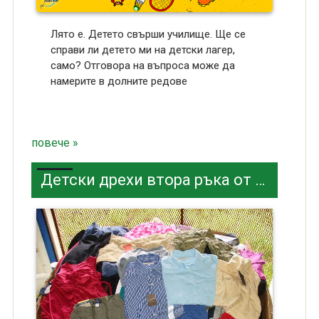
Лято е. Детето свърши училище. Ще се
справи ли детето ми на детски лагер,
само? Отговора на въпроса може да
намерите в долните редове
повече »
Детски дрехи втора ръка от приятелка. Направете го тактично!