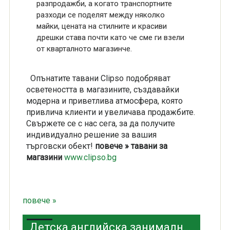
разпродажби, а когато транспортните
разходи се поделят между няколко
майки, цената на стилните и красиви
дрешки става почти като че сме ги взели
от кварталното магазинче.
Опънатите тавани Clipso подобряват
осветеността в магазините, създавайки
модерна и приветлива атмосфера, която
привлича клиенти и увеличава продажбите.
Свържете се с нас сега, за да получите
индивидуално решение за вашия
търговски обект!
повече » тавани за
магазини
www.clipso.bg
повече »
Детска английска занималня - какви са предимствата