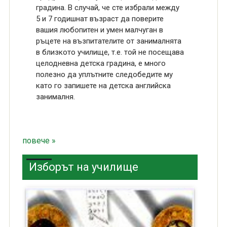
градина. В случай, че сте избрали между
5 и 7 годишнат възраст да поверите
вашия любопитен и умен малчуган в
ръцете на възпитателите от занималнята
в близкото училище, т.е. той не посещава
целодневна детска градина, е много
полезно да уплътните следобедите му
като го запишете на детска английска
занималня.
повече »
Изборът на училище