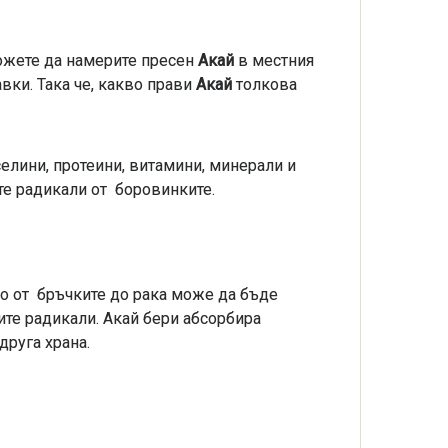
ожете да намерите пресен
Акай
в местния
вки. Така че, какво прави
Акай
толкова
елини, протеини, витамини, минерали и
те радикали от боровинките.
о от бръчките до рака може да бъде
те радикали. Акай бери абсорбира
а друга храна.