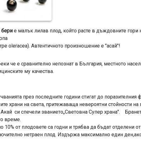
 бери
е малък лилав плод, който расте в дъждовните гори 
рпа
erpe oleracea). Автентичното произношение е "асай"!
еки че е сравнително непознат в България, местното насел
цинските му качества.
чванията през последните години стигат до поразителния фа
ите храни на света, притежаваща невероятни стойности на
 Акай си спечели званието„Световна Супер храна". Бранет
о време.
о 10% от плодовете са годни и трябва да бъдат отделени от
ючително нетраен плод. Издържа максимално един ден,ако 