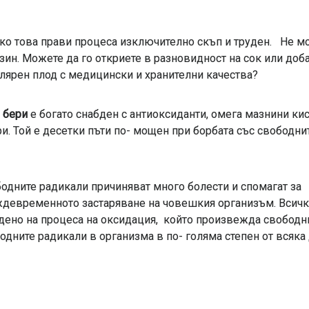
ко това прави процеса изключително скъп и труден. Не м
зин. Можете да го откриете в разновидност на сок или доба
лярен плод с медицински и хранителни качества?
 бери
е богато снабден с антиоксиданти, омега мазнини кис
и. Той е десетки пъти по- мощен при борбата със свободни
одните радикали причиняват много болести и спомагат за
девременното застаряване на човешкия организъм. Всичк
дено на процеса на оксидация, който произвежда свободни
одните радикали в организма в по- голяма степен от всяк