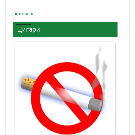
повече »
Цигари