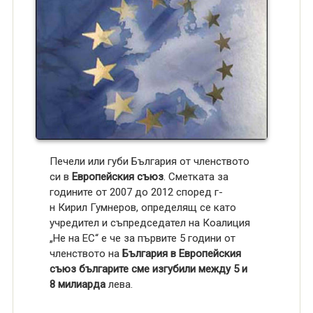
Печели или губи България от членството
си в
Европейския съюз
. Сметката за
годините от 2007 до 2012 според г-
н Кирил Гумнеров, определящ се като
учредител и съпредседател на Коалиция
„Не на ЕС“ е че за първите 5 години от
членството на
България в Европейския
съюз българите сме изгубили между 5 и
8 милиарда
лева.