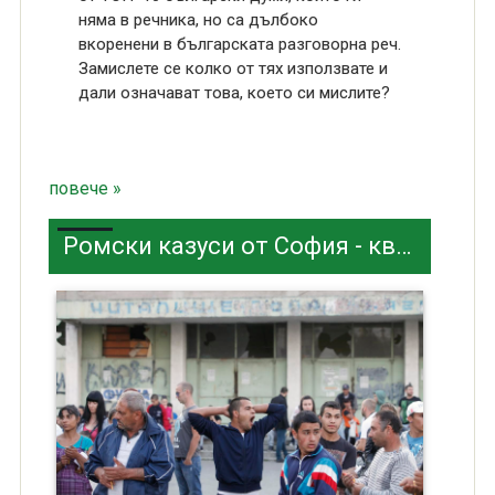
няма в речника, но са дълбоко
вкоренени в българската разговорна реч.
Замислете се колко от тях използвате и
дали означават това, което си мислите?
повече »
Ромски казуси от София - кв. Бенковски и Орландовци