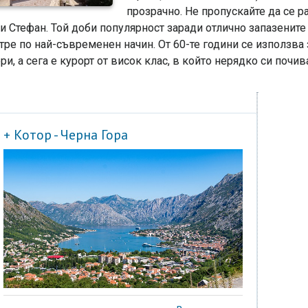
прозрачно. Не пропускайте да се р
и Стефан. Той доби популярност заради отлично запазените
тре по най-съвременен начин. От 60-те години се използв
ри, а сега е курорт от висок клас, в който нерядко си почи
+ Котор - Черна Гора