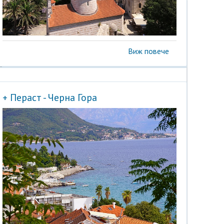
Виж повече
+ Пераст - Черна Гора