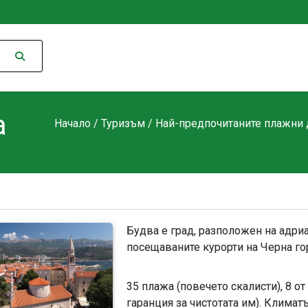
а
Начало
/
Туризъм
/
Най-предпочитаните плажни 
Будва е град, разположен на адри
посещаваните курорти на Черна гор
35 плажа (повечето скалисти), 8 о
гаранция за чистотата им). Климатъ