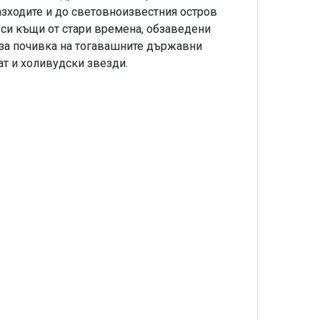
азходите и до световноизвестния остров
 си къщи от стари времена, обзаведени
а за почивка на тогавашните държавни
ват и холивудски звезди.