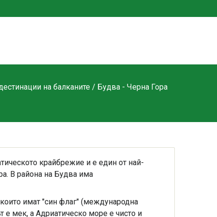
дестинации на балканите
/ Будва - Черна Гора
атическото крайбрежие и е един от най-
а. В района на Будва има
т които имат "син флаг" (международна
т е мек, а Адриатическо море е чисто и