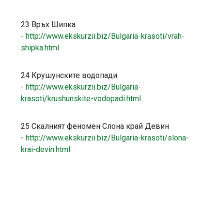
23 Връх Шипка
-
http://www.ekskurzii.biz/Bulgaria-krasoti/vrah-
shipka.html
24 Крушунските водопади
-
http://www.ekskurzii.biz/Bulgaria-
krasoti/krushunskite-vodopadi.html
25 Скалният феномен Слона край Девин
-
http://www.ekskurzii.biz/Bulgaria-krasoti/slona-
krai-devin.html