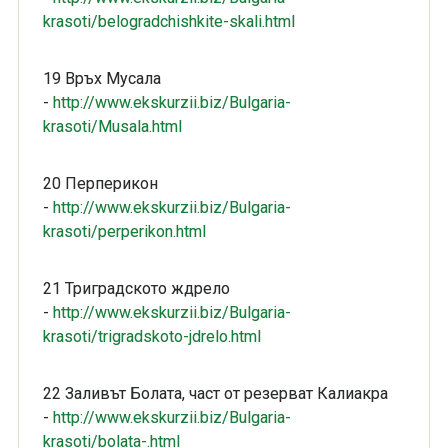
krasoti/belogradchishkite-skali.html
19 Връх Мусала
-
http://www.ekskurzii.biz/Bulgaria-
krasoti/Musala.html
20 Перперикон
-
http://www.ekskurzii.biz/Bulgaria-
krasoti/perperikon.html
21 Триградското ждрело
-
http://www.ekskurzii.biz/Bulgaria-
krasoti/trigradskoto-jdrelo.html
22 Заливът Болата, част от резерват Калиакра
-
http://www.ekskurzii.biz/Bulgaria-
krasoti/bolata-.html