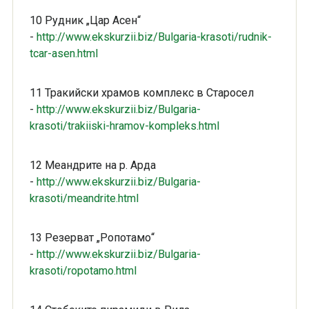
10 Рудник „Цар Асен“
-
http://www.ekskurzii.biz/Bulgaria-krasoti/rudnik-
tcar-asen.html
11 Тракийски храмов комплекс в Старосел
-
http://www.ekskurzii.biz/Bulgaria-
krasoti/trakiiski-hramov-kompleks.html
12 Меандрите на р. Арда
-
http://www.ekskurzii.biz/Bulgaria-
krasoti/meandrite.html
13 Резерват „Ропотамо“
-
http://www.ekskurzii.biz/Bulgaria-
krasoti/ropotamo.html