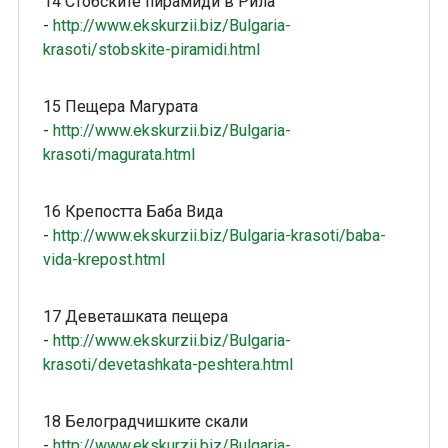
14 Стобските пирамиди в Рила
-
http://www.ekskurzii.biz/Bulgaria-
krasoti/stobskite-piramidi.html
15 Пещера Магурата
-
http://www.ekskurzii.biz/Bulgaria-
krasoti/magurata.html
16 Крепостта Баба Вида
-
http://www.ekskurzii.biz/Bulgaria-krasoti/baba-
vida-krepost.html
17 Деветашката пещера
-
http://www.ekskurzii.biz/Bulgaria-
krasoti/devetashkata-peshtera.html
18 Белоградчишките скали
-
http://www.ekskurzii.biz/Bulgaria-