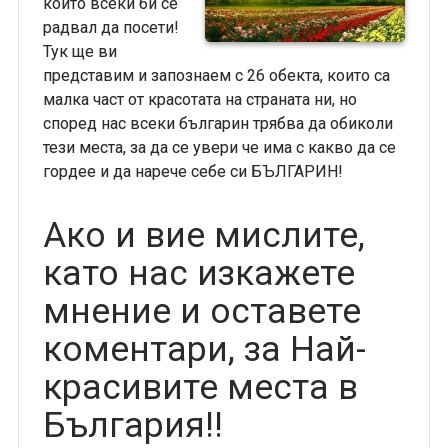
които всеки би се
радвал да посети!
Тук ще ви
представим и запознаем с 26 обекта, които са
малка част от красотата на страната ни, но
според нас всеки българин трябва да обиколи
тези места, за да се увери че има с какво да се
гордее и да нарече себе си БЪЛГАРИН!
Ако и вие мислите,
като нас изкажете
мнение и оставете
коментари, за Най-
красивите места в
България!!