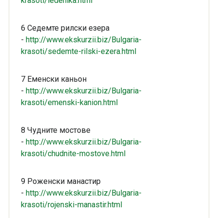
krasoti/ledenika.html
6 Седемте рилски езера
-
http://www.ekskurzii.biz/Bulgaria-
krasoti/sedemte-rilski-ezera.html
7 Еменски каньон
-
http://www.ekskurzii.biz/Bulgaria-
krasoti/emenski-kanion.html
8 Чудните мостове
-
http://www.ekskurzii.biz/Bulgaria-
krasoti/chudnite-mostove.html
9 Роженски манастир
-
http://www.ekskurzii.biz/Bulgaria-
krasoti/rojenski-manastir.html