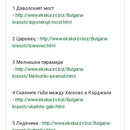
1 Дяволският мост
-
http://www.ekskurzii.biz/Bulgaria-
krasoti/dqvolskiqt-most.html
2 Царевец -
http://www.ekskurzii.biz/Bulgaria-
krasoti/tcarevec.html
3 Мелнишки пирамиди
-
http://www.ekskurzii.biz/Bulgaria-
krasoti/Melnishki-piramidi.html
4 Скалните гъби между Хасково и Кърджали
-
http://www.ekskurzii.biz/Bulgaria-
krasoti/skalnite-gabi.html
5 Леденика -
http://www.ekskurzii.biz/Bulgaria-