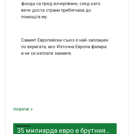
фонда са пред изчерпване, след като
вече доста страни прибягнаха до
помощта му.
Самият Европейски съюз е най-заплашен
по веригата, ако Източна Европа фалира
и не си изплати заемите.
повече »
35 милиарда евро е брутният външен дълг на България