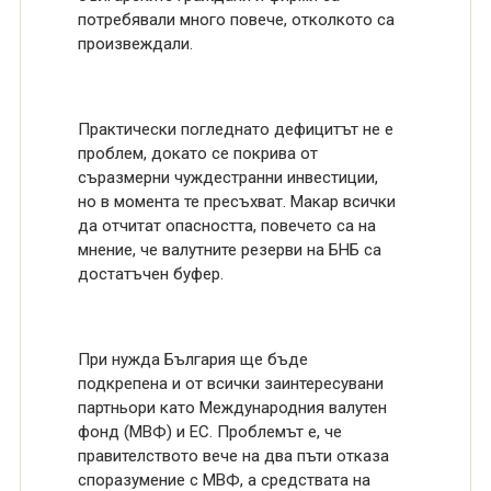
потребявали много повече, отколкото са
произвеждали.
Практически погледнато дефицитът не е
проблем, докато се покрива от
съразмерни чуждестранни инвестиции,
но в момента те пресъхват. Макар всички
да отчитат опасността, повечето са на
мнение, че валутните резерви на БНБ са
достатъчен буфер.
При нужда България ще бъде
подкрепена и от всички заинтересувани
партньори като Международния валутен
фонд (МВФ) и ЕС. Проблемът е, че
правителството вече на два пъти отказа
споразумение с МВФ, а средствата на