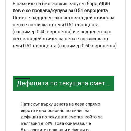
В рамките на българския валутен борд
един
лев е се продава/купува за 0.51 евроцента
.
Левът е надценен, ако неговата действителна
цена е по-ниска от тези 0.51 евроцента
(например 0.40 евроцента) и е подценен, ако
неговата действителна цена е по-висока от
тези 0.51 евроцента (например 0.60 евроцента).
Дефицита по текущата сметка или натиска върху лева
Натискът върху цената на лева спрямо
еврото идва основно по линия на
дефицита по текущата сметка, който за
България е 24%. Това означава, че
българските граждани и фирми са