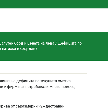
Валутен борд и цената на лева
/ Дефицита по
и натиска върху лева
линия на дефицита по текущата сметка,
ани и фирми са потребявали много повече,
окрива от съразмерни чуждестранни