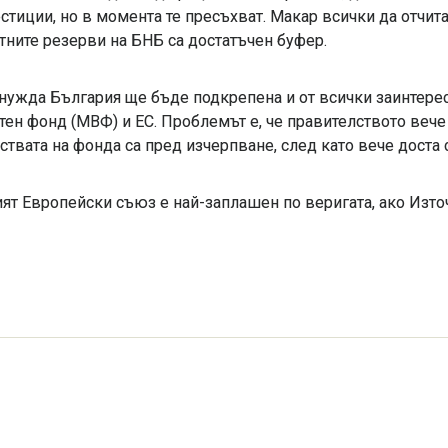
стиции, но в момента те пресъхват. Макар всички да отчита
тните резерви на БНБ са достатъчен буфер.
нужда България ще бъде подкрепена и от всички заинтер
тен фонд (МВФ) и ЕС. Проблемът е, че правителството вече
ствата на фонда са пред изчерпване, след като вече доста
ят Европейски съюз е най-заплашен по веригата, ако Източ