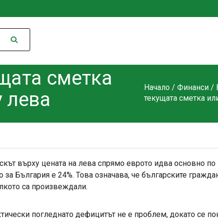
щата сметка
Начало
/
Финанси
/
у лева
текущата сметка ил
скът върху цената на лева спрямо еврото идва основно по 
о за България е 24%. Това означава, че българските гражд
лкото са произвеждали.
тически погледнато дефицитът не е проблем, докато се п