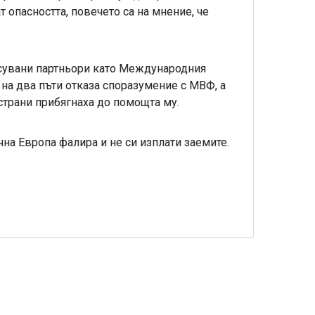
т опасността, повечето са на мнение, че
есувани партньори като Международния
 на два пъти отказа споразумение с МВФ, а
 страни прибягнаха до помощта му.
на Европа фалира и не си изплати заемите.