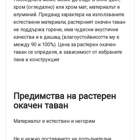
хром (огледално) или хром мат, материалът е
алуминий. Предвид характера на използваните
естествени материали, растерният окачен таван
не поддържа горене, има чудесни акустични
качества и е дишащ (влагоустойвисотта му е
между 90 и 100%). Цена за растерен окачен
таван се определя, в зависимост от избраните
пана и конструкция
Предимства на растерен
окачен таван
Материалът е естествен и негорим
Не е нужно поставянето на допълнителна