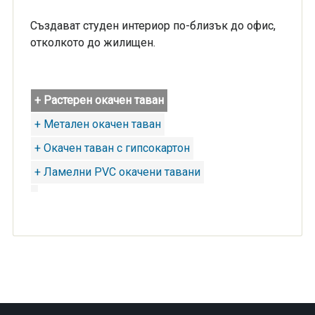
Създават студен интериор по-близък до офис,
отколкото до жилищен.
+ Растерен окачен таван
+ Метален окачен таван
+ Окачен таван с гипсокартон
+ Ламелни PVC окачени тавани