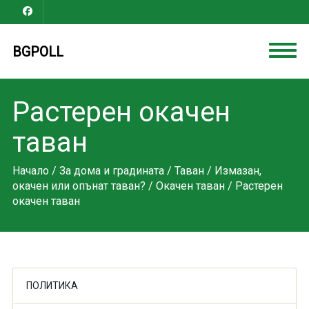
BGPOLL
Растерен окачен
таван
Начало
/
За дома и градината
/
Таван
/
Измазан,
окачен или опънат таван?
/
Окачен таван
/ Растерен
окачен таван
ПОЛИТИКА