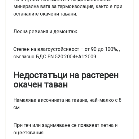
минерална вата за термоизолация, както е при
останалите окачени тавани.
Лесна ревизия и демонтаж.
Степен на влагоустойсивост – от 90 до 100%, ,
съгласно БДС EN 520:2004+А1:2009
Недостатъци на растерен
окачен таван
Намалява височината на тавана, най-малко с 8
см.
При теч или задимяване се появяват петна и
оцветявания.