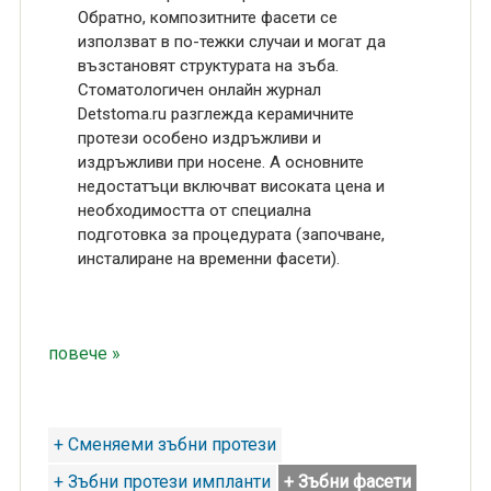
Обратно, композитните фасети се
използват в по-тежки случаи и могат да
възстановят структурата на зъба.
Стоматологичен онлайн журнал
Detstoma.ru разглежда керамичните
протези особено издръжливи и
издръжливи при носене. А основните
недостатъци включват високата цена и
необходимостта от специална
подготовка за процедурата (започване,
инсталиране на временни фасети).
повече »
+ Сменяеми зъбни протези
+ Зъбни протези импланти
+ Зъбни фасети