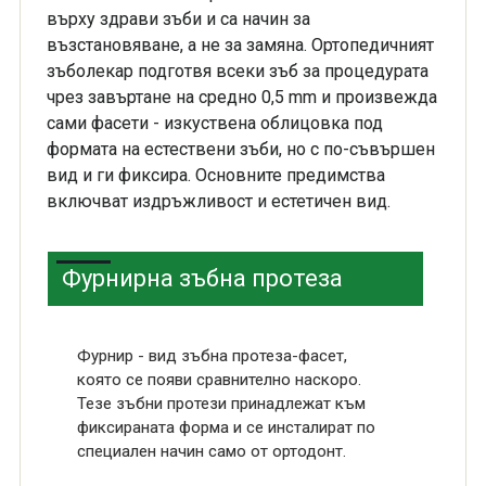
върху здрави зъби и са начин за
възстановяване, а не за замяна. Ортопедичният
зъболекар подготвя всеки зъб за процедурата
чрез завъртане на средно 0,5 mm и произвежда
сами фасети - изкуствена облицовка под
формата на естествени зъби, но с по-съвършен
вид и ги фиксира. Основните предимства
включват издръжливост и естетичен вид.
Фурнирна зъбна протеза
Фурнир - вид зъбна протеза-фасет,
която се появи сравнително наскоро.
Тезе зъбни протези принадлежат към
фиксираната форма и се инсталират по
специален начин само от ортодонт.