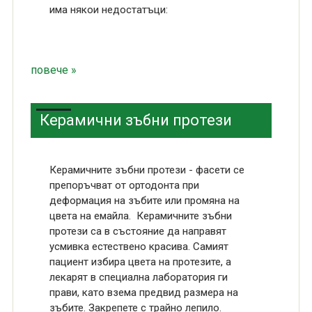
има някои недостатъци:
повече »
Керамични зъбни протези
Керамичните зъбни протези - фасети се
препоръчват от ортодонта при
деформация на зъбите или промяна на
цвета на емайла. Керамичните зъбни
протези са в състояние да направят
усмивка естествено красива. Самият
пациент избира цвета на протезите, а
лекарят в специална лаборатория ги
прави, като взема предвид размера на
зъбите. Закрепете с трайно лепило.