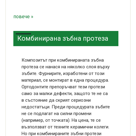
повече »
Комбинирана зъбна протеза
Композитът при комбинираната зъбна
протеза се нанася на няколко слоя върху
зъбите. Фурнирите, изработени от този
материал, се монтират в една процедура.
Ортодонтите препоръчват тези протези
само за малки дефекти, защото те не са
в състояние да скрият сериозни
недостатъци. Преди процедурата зъбите
не се подлагат на силни промени
(например, от точката). На цена, те се
възползват от техните керамични колеги.
Но при комбинираните зъбни протези