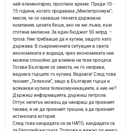
най-елементарно, проспано време. Преди 10 -
15 години, когато продаваха „Макпетролиум”,
мисля, че се казваше тяхната държавна
компания, цената беше, ако не ме лъже, към
стотина милиона. За един бюджет 50 млрд. –
троха. Ние трябваше да я купим, защото като
държава. В съвременната ситуация в света
икономиката е водеща, чрез икономиката ние
можем спокойно да влияем на тези процеси.
Тогава България се замота, не го направи,
веднага гърците го купиха. Веднага! След това
техният „Телеком”, защо в България гърци и
всякакви купиха телекомуникациите, а ние не?
Държиш информацията, държиш петрола.
Оттук нататък можеш да накараш да признаят
такава, и не да признаят грешна, а да признаят
истинската история.
След това кандидати са за НАТО, кандидати са
за Европейски съюз. Толкова е важно да имаш