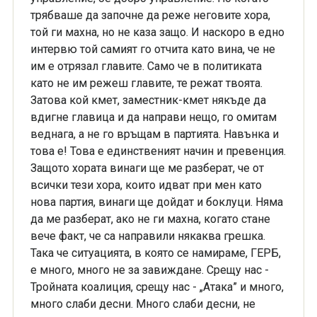
трябваше да започне да реже неговите хора,
той ги махна, но не каза защо. И наскоро в едно
интервю той самият го отчита като вина, че не
им е отрязал главите. Само че в политиката
като не им режеш главите, те режат твоята.
Затова кой кмет, заместник-кмет някъде да
вдигне главица и да направи нещо, го омитам
веднага, а не го връщам в партията. Навънка и
това е! Това е единственият начин и превенция.
Защото хората винаги ще ме разберат, че от
всички тези хора, които идват при мен като
нова партия, винаги ще дойдат и боклуци. Няма
да ме разберат, ако не ги махна, когато стане
вече факт, че са направили някаква грешка.
Така че ситуацията, в която се намираме, ГЕРБ,
е много, много не за завиждане. Срещу нас -
Тройната коалиция, срещу нас - „Атака” и много,
много слаби десни. Много слаби десни, не