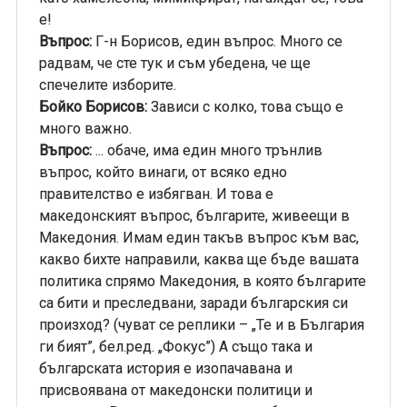
е!
Въпрос:
Г-н Борисов, един въпрос. Много се
радвам, че сте тук и съм убедена, че ще
спечелите изборите.
Бойко Борисов:
Зависи с колко, това също е
много важно.
Въпрос:
... обаче, има един много трънлив
въпрос, който винаги, от всяко едно
правителство е избягван. И това е
македонският въпрос, българите, живеещи в
Македония. Имам един такъв въпрос към вас,
какво бихте направили, каква ще бъде вашата
политика спрямо Македония, в която българите
са бити и преследвани, заради българския си
произход? (чуват се реплики – „Те и в България
ги бият”, бел.ред. „Фокус”) А също така и
българската история е изопачавана и
присвоявана от македонски политици и