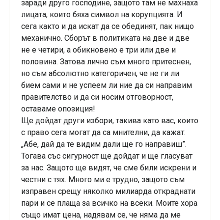
заради друго господине, защото там не махнаха
лицата, които бяха символ на корупцията. И
сега както и да искат да се обединят, пак нищо
механично. Сборът в политиката на две и две
не е четири, а обикновено е три или две и
половина. Затова лично съм много притеснен,
но съм абсолютно категоричен, че не ги ли
бием сами и не успеем ли ние да си направим
правителство и да си носим отговорност,
оставаме опозиция!
Ще дойдат други избори, такива като вас, които
с право сега могат да са мнителни, да кажат:
„Абе, дай да те видим дали ще го направиш”.
Тогава със сигурност ще дойдат и ще гласуват
за нас. Защото ще видят, че сме били искрени и
честни с тях. Много ми е трудно, защото съм
изправен срещу няколко милиарда откраднати
пари и се плаща за всичко на всеки. Моите хора
също имат цена, надявам се, че няма да ме