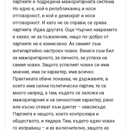
партиите е подредена мажоритарната система.
Но едно е, кой е републиканец и носи
отговорност, и кой е демократ и носи
отговорност. И като не се справи, се срива
партията. Идва другата. Още Чърчил навремето
е казал, че за съжаление, нищо по-добро от
партиите не е измислено. Аз самият съм
антипартийно настроен човек. Винаги съм бил
за мажоритарното, за личното, за успеха на
самия човек. Защото успелият човек си има
мнение, има си характер, има всичко.
Практиката обаче показва, че държавите, в
които има силни политически партии, те са
много напред, а там, където се заложи на
мажоритарния и на личностния характер, рано
или късно отиват към диктат – навсякъде.
Партията е нещото, което контролира и
обществото, и лидера. Там, където един човек
го изправиш – и аз включително, защото аз