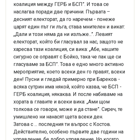
коалиция между ГЕРБ и БСП”. И това се
наслагва поради две причини. Първата –
десният електорат, да го наречем - понеже
царят един път ги лъга, става мнителен и викат:
„Дали и този няма да ни излъже...”. Левият
електорат, който би гласувал за нас, защото не
харесва тази коалиция, си вика: „Абе, нашите
сигурно се оправят с Бойко, така че пак ще си
гласуваме за БСП”. Това е едно много активно
мероприятие, което всеки ден го правят, всеки
ден! Пусни и гледай примерно при Бареков -
всяка сутрин има някой, който казва, че БСП -
ГЕРБ коалиция, някаква. И после набиваме на
хората в главите и всеки вика: „Ами щом
толкова се говори, може и да стане”. Сиреч, те
умишлено ни нанасят щета всеки ден.
Затова с ... последния ти въпрос с Костов.
Действително, особено първите две години на
управление, бе добро управление. Но когато