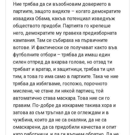
Ние трябва да си възобновим доверието в
партиите, защото видяхте – когато демократите
извадиха Обама, какъв потенциал изведнъж
обществото придоби. Партията го крепеше
него, демократите му правеха предизборната
кампания. Там се събираха на първичните
вотове. И фактически се получават както във
футболните отбори – трябва да имаш един
силен отпред да вкарва голове, но отзад ти
трябват и вратар, и защитници, трябва ти цял
тим, а това го има само в партиите. Така че ние
трябва да избягваме, госпожо, порочното
мислене, че стане ли някой партиец, той
автоматично става маскара. Това ние си го
правим. По-добре да изкараме такива хора и
затова аз съм тръгнал да се оглеждам и в
чужбина, които да не са окаляни, да не са
омаскарени, да са придобили качества и опит
като работници, и да ги върнем обратно. Да не