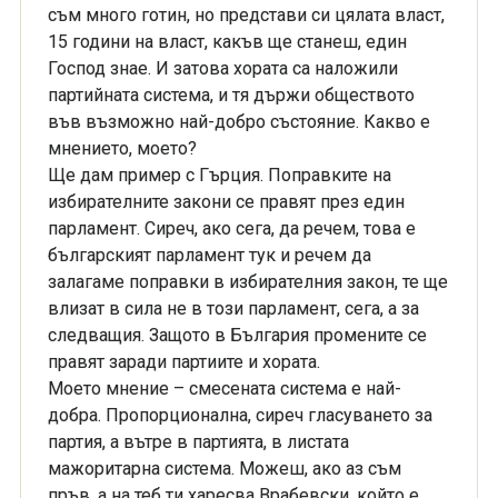
съм много готин, но представи си цялата власт,
15 години на власт, какъв ще станеш, един
Господ знае. И затова хората са наложили
партийната система, и тя държи обществото
във възможно най-добро състояние. Какво е
мнението, моето?
Ще дам пример с Гърция. Поправките на
избирателните закони се правят през един
парламент. Сиреч, ако сега, да речем, това е
българският парламент тук и речем да
залагаме поправки в избирателния закон, те ще
влизат в сила не в този парламент, сега, а за
следващия. Защото в България промените се
правят заради партиите и хората.
Моето мнение – смесената система е най-
добра. Пропорционална, сиреч гласуването за
партия, а вътре в партията, в листата
мажоритарна система. Можеш, ако аз съм
пръв, а на теб ти харесва Врабевски, който е