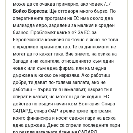
може да се очаква примерно, ако човек /.../
Бойко Борисов:
Ще отговоря много бързо. По
оперативните програми на ЕС има около два
милиарда евро, заделени за малкия и среден
бизнес. Проблемът какъв е? За ЕС, за
Европейската комисия по-точно е ясно, че това
е крадливо правителство. Те са дипломати, не
могат да го кажат така. Вие знаете, на езика на
Запада и на капитала, отношението към един
човек или към една фирма, или към една
държава в какво се изразява. Ако работиш
добре, ти дават по-голяма заплата, ако не
работиш – първо ти я намаляват, накрая ти я
спират и казват, че можеш да си ходиш. ЕС
действа по същия начин към България. Спира
САПАРД, спира ФАР и реже трите програми,
които финансира и носят свежи пари на всяка
една държава. Днес са спрели последните пари
по разплащателната Агенция САПАРД.