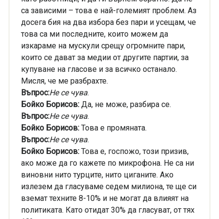
са зависими – това е най-големият проблем. Аз
досега бия на два избора без пари и усещам, че
това са ми последните, които можем да
изкараме на мускули срещу огромните пари,
които се дават за медии от другите партии, за
купуване на гласове и за всичко останало.
Мисля, че ме разбрахте.
Въпрос:
Не се чува
.
Бойко Борисов:
Да, не може, разбира се.
Въпрос:
Не се чува
.
Бойко Борисов:
Това е промяната.
Въпрос:
Не се чува
.
Бойко Борисов:
Това е, госпожо, този призив,
ако може да го кажете по микрофона. Не са ни
виновни нито турците, нито циганите. Ако
излезем да гласуваме седем милиона, те ще си
вземат техните 8-10% и не могат да влияят на
политиката. Като отидат 30% да гласуват, от тях