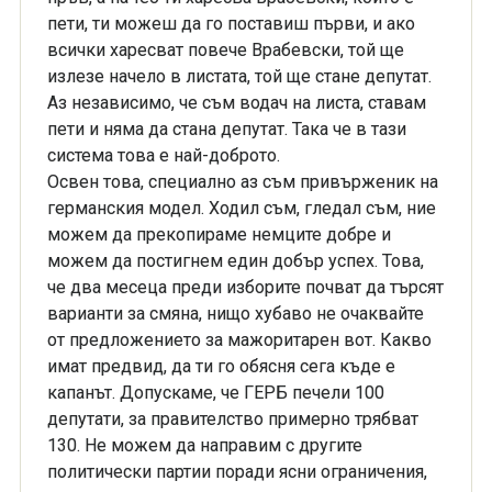
пети, ти можеш да го поставиш първи, и ако
всички харесват повече Врабевски, той ще
излезе начело в листата, той ще стане депутат.
Аз независимо, че съм водач на листа, ставам
пети и няма да стана депутат. Така че в тази
система това е най-доброто.
Освен това, специално аз съм привърженик на
германския модел. Ходил съм, гледал съм, ние
можем да прекопираме немците добре и
можем да постигнем един добър успех. Това,
че два месеца преди изборите почват да търсят
варианти за смяна, нищо хубаво не очаквайте
от предложението за мажоритарен вот. Какво
имат предвид, да ти го обясня сега къде е
капанът. Допускаме, че ГЕРБ печели 100
депутати, за правителство примерно трябват
130. Не можем да направим с другите
политически партии поради ясни ограничения,