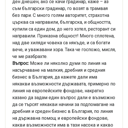
ден днешен, ако се качи градинар, каже – аз
съм български градинар, го возят в трамвая
без пари. С много голям авторитет, страхотна
църква са направили, българска, и общността,
купили са един дом, до него хотел, ресторант си
направили. Приказна общност! Много сплотена,
над две хиляди човека са някъде, и са богати
вече, и уважавани хора. Така че госпожо, мисля,
че ме разбрахте.
Въпрос:
Може ли няколко думи по линия на
насърчаване на малкия, дребния и средния
бизнес в България, да кажете дали има
някакви възможности държавата, примерно по
линия на европейските фондове, накратко
казано да задам един въпрос дали е възможно
да се търсят някакви начини за подпомагане на
дребния и среден бизнес в България, по линия
на държавна помощ и европейски фондове,
какви възможности има в тази насока и какво