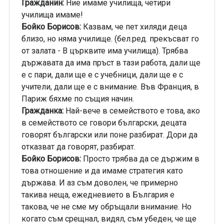
Гражданин:
Ние имаме училища, четири
училища имаме!
Бойко Борисов:
Казвам, че пет хиляди деца
близо, но няма училище. (бел.ред. прекъсват го
от залата - В църквите има училища). Трябва
държавата да има пръст в тази работа, дали ще
е с пари, дали ще е с учебници, дали ще е с
учители, дали ще е с внимание. Във Франция, в
Париж бяхме по същия начин.
Гражданка:
Най-вече в семейството е това, ако
в семейството се говори български, децата
говорят български или поне разбират. Дори да
отказват да говорят, разбират.
Бойко Борисов:
Просто трябва да се държим в
това отношение и да имаме стратегия като
държава. И аз съм доволен, че примерно
такива неща, ежедневието в България е
такова, че не сме му обръщали внимание. Но
когато съм срещнал, видял, съм убеден, че ще