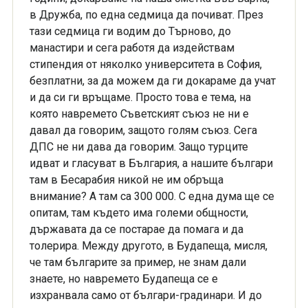
в Дружба, по една седмица да почиват. През
тази седмица ги водим до Търново, до
манастири и сега работя да издействам
стипендия от няколко университета в София,
безплатни, за да можем да ги докараме да учат
и да си ги връщаме. Просто това е тема, на
която навремето Съветският съюз не ни е
давал да говорим, защото голям съюз. Сега
ДПС не ни дава да говорим. Защо турците
идват и гласуват в България, а нашите българи
там в Бесарабия никой не им обръща
внимание? А там са 300 000. С една дума ще се
опитам, там където има големи общности,
държавата да се постарае да помага и да
толерира. Между другото, в Будапеща, мисля,
че там българите за пример, не знам дали
знаете, но навремето Будапеща се е
изхранвала само от българи-градинари. И до