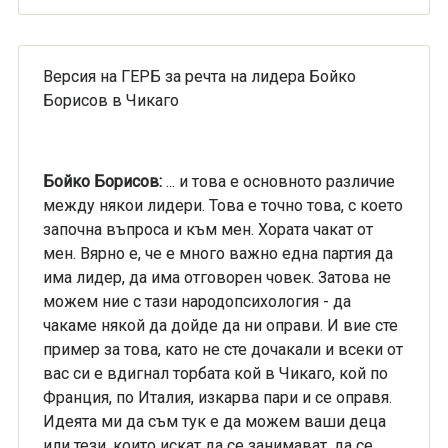
Версия на ГЕРБ за речта на лидера Бойко
Борисов в Чикаго
Бойко Борисов:
... и това е основното различие
между някои лидери. Това е точно това, с което
започна въпроса и към мен. Хората чакат от
мен. Вярно е, че е много важно една партия да
има лидер, да има отговорен човек. Затова не
можем ние с тази народопсихология - да
чакаме някой да дойде да ни оправи. И вие сте
пример за това, като не сте дочакали и всеки от
вас си е вдигнал торбата кой в Чикаго, кой по
Франция, по Италия, изкарва пари и се оправя.
Идеята ми да съм тук е да можем ваши деца
или тези, които искат да се занимават, да се