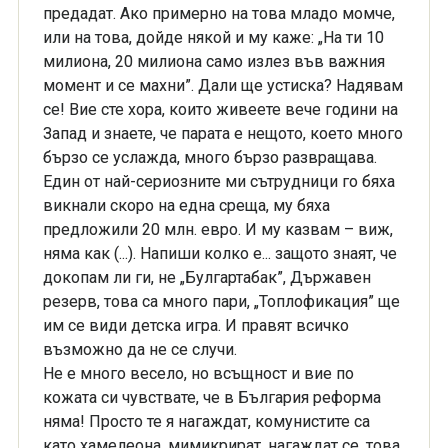
предадат. Ако примерно на това младо момче,
или на това, дойде някой и му каже: „На ти 10
милиона, 20 милиона само излез във важния
момент и се махни”. Дали ще устиска? Надявам
се! Вие сте хора, които живеете вече години на
Запад и знаете, че парата е нещото, което много
бързо се услажда, много бързо развращава.
Един от най-сериозните ми сътрудници го бяха
викнали скоро на една среща, му бяха
предложили 20 млн. евро. И му казвам – виж,
няма как (...). Напиши колко е... защото знаят, че
докопам ли ги, не „Булгартабак”, Държавен
резерв, това са много пари, „Топлофикация” ще
им се види детска игра. И правят всичко
възможно да не се случи.
Не е много весело, но всъщност и вие по
кожата си чувствате, че в България реформа
няма! Просто те я нагаждат, комунистите са
като хамелеона, мимикрират, нагаждат се, това