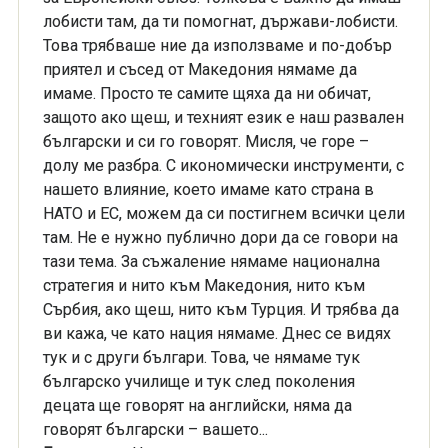
лобисти там, да ти помогнат, държави-лобисти.
Това трябваше ние да използваме и по-добър
приятел и съсед от Македония нямаме да
имаме. Просто те самите щяха да ни обичат,
защото ако щеш, и техният език е наш развален
български и си го говорят. Мисля, че горе –
долу ме разбра. С икономически инструменти, с
нашето влияние, което имаме като страна в
НАТО и ЕС, можем да си постигнем всички цели
там. Не е нужно публично дори да се говори на
тази тема. За съжаление нямаме национална
стратегия и нито към Македония, нито към
Сърбия, ако щеш, нито към Турция. И трябва да
ви кажа, че като нация нямаме. Днес се видях
тук и с други българи. Това, че нямаме тук
българско училище и тук след поколения
децата ще говорят на английски, няма да
говорят български – вашето...