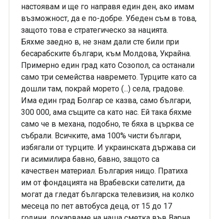
настоявам и ще го направя един ден, ако имам
възможност, да е по-добре. Убеден съм в това,
защото това е стратегическо за нацията.
Бяхме заедно в, не знам дали сте били при
бесарабските българи, към Молдова, Украйна.
Примерно един град като Созопол, са останали
само три семейства навремето. Турците като са
дошли там, покрай морето (...) села, градове.
Има един град Болгар се казва, само българи,
300 000, ама същите са като нас. Ей така бяхме
само че в механа, подобно, те бяха в църква се
събрали. Всичките, ама 100% чисти българи,
избягали от турците. И украинската държава си
ги асимилира бавно, бавно, защото са
качествен материал. България нищо. Пратиха
им от фондацията на Врабевски сателити, да
могат да гледат българска телевизия, на колко
месеца по пет автобуса деца, от 15 до 17
години, докарваме на наша сметка във Варна,