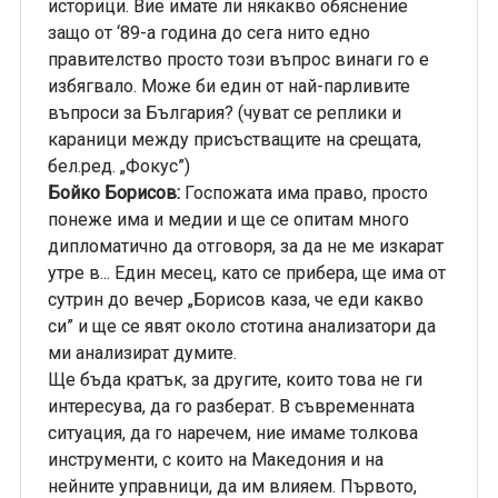
историци. Вие имате ли някакво обяснение
защо от ‘89-а година до сега нито едно
правителство просто този въпрос винаги го е
избягвало. Може би един от най-парливите
въпроси за България? (чуват се реплики и
караници между присъстващите на срещата,
бел.ред. „Фокус”)
Бойко Борисов:
Госпожата има право, просто
понеже има и медии и ще се опитам много
дипломатично да отговоря, за да не ме изкарат
утре в... Един месец, като се прибера, ще има от
сутрин до вечер „Борисов каза, че еди какво
си” и ще се явят около стотина анализатори да
ми анализират думите.
Ще бъда кратък, за другите, които това не ги
интересува, да го разберат. В съвременната
ситуация, да го наречем, ние имаме толкова
инструменти, с които на Македония и на
нейните управници, да им влияем. Първото,