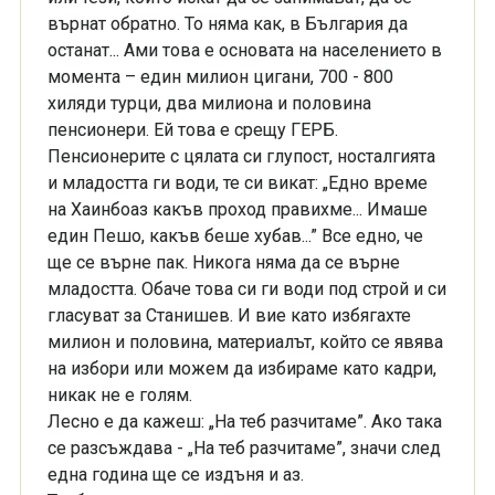
върнат обратно. То няма как, в България да
останат... Ами това е основата на населението в
момента – един милион цигани, 700 - 800
хиляди турци, два милиона и половина
пенсионери. Ей това е срещу ГЕРБ.
Пенсионерите с цялата си глупост, носталгията
и младостта ги води, те си викат: „Едно време
на Хаинбоаз какъв проход правихме... Имаше
един Пешо, какъв беше хубав...” Все едно, че
ще се върне пак. Никога няма да се върне
младостта. Обаче това си ги води под строй и си
гласуват за Станишев. И вие като избягахте
милион и половина, материалът, който се явява
на избори или можем да избираме като кадри,
никак не е голям.
Лесно е да кажеш: „На теб разчитаме”. Ако така
се разсъждава - „На теб разчитаме”, значи след
една година ще се издъня и аз.