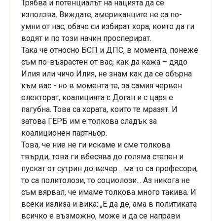
Трябва и потенциалът на нацията да се
използва. Виждате, американците не са по-
умни от нас, обаче си избират хора, които да ги
водят и по този начин просперират.
Така че относно БСП и ДПС, в момента, понеже
съм по-възрастен от вас, как да кажа – дядо
Илия или чичо Илия, не знам как да се обърна
към вас - но в момента те, за самия червен
електорат, коалицията с Доган и с царя е
пагубна. Това са хората, които те мразят. И
затова ГЕРБ им е толкова сладък за
коалиционен партньор.
Това, че ние не ги искаме и сме толкова
твърди, това ги вбесява до голяма степен и
пускат от сутрин до вечер... ма то са професори,
то са политолози, то социолози... Аз никога не
съм вярвал, че имаме толкова много такива. И
всеки излиза и вика: „Е да де, ама в политиката
всичко е възможно, може и да се направи