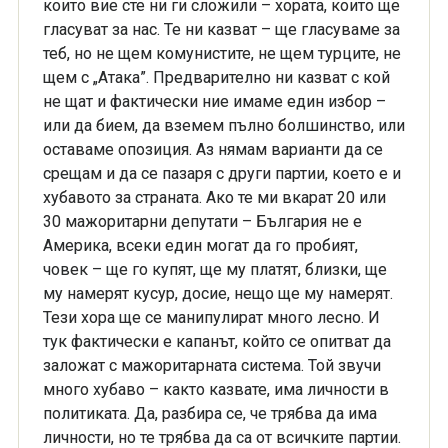
които вие сте ни ги сложили – хората, които ще
гласуват за нас. Те ни казват – ще гласуваме за
теб, но не щем комунистите, не щем турците, не
щем с „Атака”. Предварително ни казват с кой
не щат и фактически ние имаме един избор –
или да бием, да вземем пълно болшинство, или
оставаме опозиция. Аз нямам варианти да се
срещам и да се пазаря с други партии, което е и
хубавото за страната. Ако те ми вкарат 20 или
30 мажоритарни депутати – България не е
Америка, всеки един могат да го пробият,
човек – ще го купят, ще му платят, близки, ще
му намерят кусур, досие, нещо ще му намерят.
Тези хора ще се манипулират много лесно. И
тук фактически е капанът, който се опитват да
заложат с мажоритарната система. Той звучи
много хубаво – както казвате, има личности в
политиката. Да, разбира се, че трябва да има
личности, но те трябва да са от всичките партии.