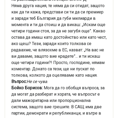
Няма друга нация, те няма да си отидат, защото
как да ти кажа, представи си ти да си премиер
и заради теб България да губи милиарди в
момента и ти да стоиш и да викаш: „Искам още
четири години стоя, за да не загубя още”. Какво
остава да имаш като достойнство или като чест,
ако щеш? Тези, заради които толкова се
радвахме, че влязохме в ЕС, казват: „На вас не
ви даваме, защото вие крадете”... и ти искаш
още четири години?! Просто, господине, нямам
коментар. Докато са тези, ще ни пускат по
толкова, колкото да оцеляваме като нация.
Въпрос:
Не се чува
.
Бойко Борисов:
Мога да го обобщя въпроса, за
да могат да разберат и хората, че въпросът е
дали мажоритарна или пропорционална
система, защото вие грешите. В САЩ има две
партии, демократи и републиканци, и вътре в