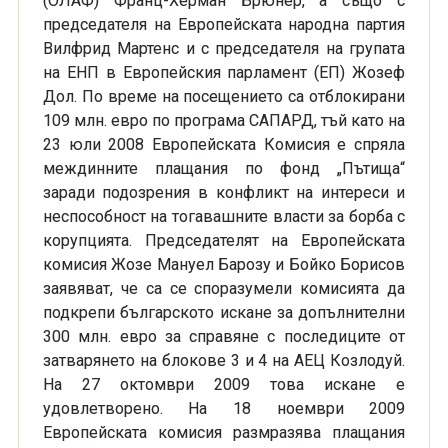
(ОЛАФ) Франц-Херман Брюнер, а също с
председателя на Европейската народна партия
Вилфрид Мартенс и с председателя на групата
на ЕНП в Европейския парламент (ЕП) Жозеф
Дол. По време на посещението са отблокирани
109 млн. евро по програма САПАРД, тъй като на
23 юли 2008 Европейската Комисия е спряла
междинните плащания по фонд „Пътища“
заради подозрения в конфликт на интереси и
неспособност на тогавашните власти за борба с
корупцията. Председателят на Европейската
комисия Жозе Мануел Барозу и Бойко Борисов
заявяват, че са се споразумели комисията да
подкрепи българското искане за допълнителни
300 млн. евро за справяне с последиците от
затварянето на блокове 3 и 4 на АЕЦ Козлодуй.
На 27 октомври 2009 това искане е
удовлетворено. На 18 ноември 2009
Европейската комисия размразява плащания