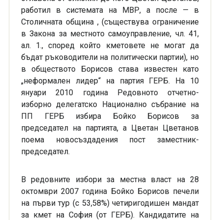
работил в системата на МВР, а после — в
Столичната община , (съществува ограничение
в Закона за местното самоуправление, чл. 41,
ал. 1., според който кметовете не могат да
бъдат ръководители на политически партии), но
в обществото Борисов става известен като
„неформален лидер“ на партия ГЕРБ. На 10
януари 2010 година Редовното отчетно-
изборно делегатско Национално събрание на
ПП ГЕРБ избира Бойко Борисов за
председател на партията, а Цветан Цветанов
поема новосъздадения пост заместник-
председател.
В редовните избори за местна власт на 28
октомври 2007 година Бойко Борисов печели
на първи тур (с 53,58%) четиригодишен мандат
за кмет на София (от ГЕРБ). Кандидатите на