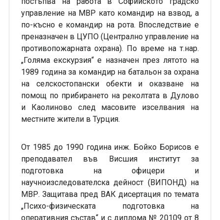
постъпва на работа в Софийското градско
управление на МВР като командир на взвод, а
по-късно е командир на рота. Впоследствие е
преназначен в ЦУПО (Централно управление на
противопожарната охрана). По време на т.нар.
„Голяма екскурзия“ е назначен през лятото на
1989 година за командир на батальон за охрана
на селскостопански обекти и оказване на
помощ по прибирането на реколтата в Дулово
и Каолиново след масовите изселвания на
местните жители в Турция.
От 1985 до 1990 година инж. Бойко Борисов е
преподавател във Висшия институт за
подготовка на офицери и
научноизследователска дейност (ВИПОНД) на
МВР. Защитава пред ВАК дисертация по темата
„Психо-физическата подготовка на
оперативния състав“ и с диплома № 20109 от 8