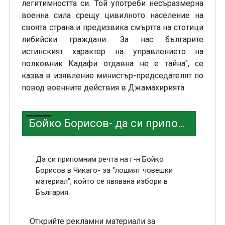
легитимността си. Той употреби несъразмерна
военна сила срещу цивилното население на
своята страна и предизвика смъртта на стотици
либийски граждани. За нас българите
истинският характер на управлението на
полковник Кадафи отдавна не е тайна", се
казва в изявление министър-председателят по
повод военните действия в Джамахирията.
Бойко Борисов- да си припомним речта в Чикаго?
Да си припомним речта на г-н Бойко
Борисов в Чикаго- за "лошият човешки
материал", който се явявана избори в
България.
Открийте рекламни материали за