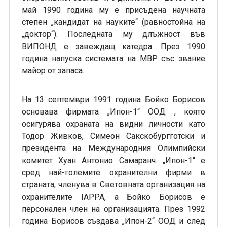
май 1990 година му е присъдена научната
степен „кандидат на науките“ (равностойна на
„доктор“). Последната му длъжност във
ВИПОНД е завеждащ катедра. През 1990
година напуска системата на МВР със звание
майор от запаса.
На 13 септември 1991 година Бойко Борисов
основава фирмата „Ипон-1“ ООД , която
осигурява охраната на видни личности като
Тодор Живков, Симеон Сакскобургготски и
президента на Международния Олимпийски
комитет Хуан Антонио Самаранч. „Ипон-1“ е
сред най-големите охранителни фирми в
страната, членува в Световната организация на
охранителите IAPPA, а Бойко Борисов е
персонален член на организацията. През 1992
година Борисов създава „Ипон-2“ ООД и след