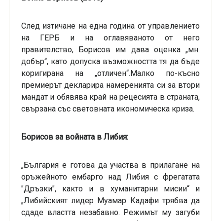
След изтичане на една година от управлението
на ГЕРБ и на оглавяваното от него
правителство, Борисов им дава оценка „мн.
добър“, като допуска възможността тя да бъде
коригирана на „отличен“.Малко по-късно
премиерът декларира намеренията си за втори
мандат и обявява край на рецесията в страната,
свързана със световната икономическа криза.
Борисов за войната в Либия:
„България е готова да участва в прилагане на
оръжейното ембарго над Либия с фрегатата
"Дръзки", както и в хуманитарни мисии“ и
„Либийският лидер Муамар Кадафи трябва да
сдаде властта незабавно. Режимът му загуби