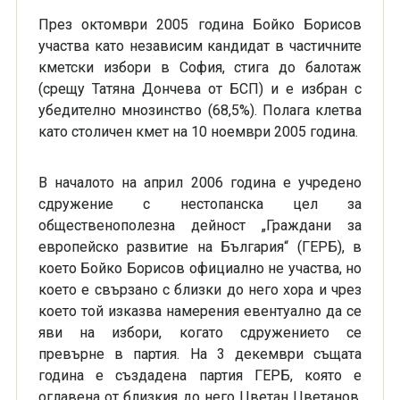
През октомври 2005 година Бойко Борисов
участва като независим кандидат в частичните
кметски избори в София, стига до балотаж
(срещу Татяна Дончева от БСП) и е избран с
убедително мнозинство (68,5%). Полага клетва
като столичен кмет на 10 ноември 2005 година.
В началото на април 2006 година е учредено
сдружение с нестопанска цел за
общественополезна дейност „Граждани за
европейско развитие на България“ (ГЕРБ), в
което Бойко Борисов официално не участва, но
което е свързано с близки до него хора и чрез
което той изказва намерения евентуално да се
яви на избори, когато сдружението се
превърне в партия. На 3 декември същата
година е създадена партия ГЕРБ, която е
оглавена от близкия до него Цветан Цветанов,