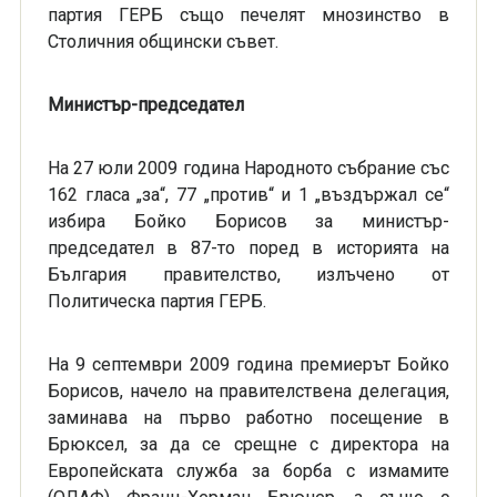
партия ГЕРБ също печелят мнозинство в
Столичния общински съвет.
Министър-председател
На 27 юли 2009 година Народното събрание със
162 гласа „за“, 77 „против“ и 1 „въздържал се“
избира Бойко Борисов за министър-
председател в 87-то поред в историята на
България правителство, излъчено от
Политическа партия ГЕРБ.
На 9 септември 2009 година премиерът Бойко
Борисов, начело на правителствена делегация,
заминава на първо работно посещение в
Брюксел, за да се срещне с директора на
Европейската служба за борба с измамите