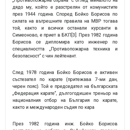
„Противопожарна охрана“ с оглед миналото на
дядо му, който е разстрелян от комунистите
през 1944 година. Според Бойко Борисов по
силата на вътрешните правила на МВР тогава
той, както и всички останали курсанти в
Симеоново, е приет в БКП[3]. През 1982 година
Борисов се дипломира като инженер по
специалността „Противопожарна техника и
безопасност“ с чин лейтенант.
След 1978 година Бойко Борисов е активен
състезател по карате (притежава 7-ми дан,
черен пояс). Той е председател на българската
„Федерация карате“, дългогодишен треньор на
националния отбор на България по карате,
както и международен съдия по кара
През 1982 година инж. Бойко Борисов