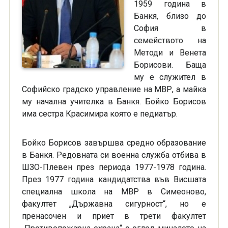
1959 година в
Банкя, близо до
София в
семейството на
Методи и Венета
Борисови. Баща
му e служител в
Софийско градско управление на МВР, а майка
му начална учителка в Банкя. Бойко Борисов
има сестра Красимира която е педиатър.
Бойко Борисов завършва средно образование
в Банкя. Редовната си военна служба отбива в
ШЗО-Плевен през периода 1977-1978 година.
През 1977 година кандидатства във Висшата
специална школа на МВР в Симеоново,
факултет „Държавна сигурност“, но e
пренасочен и приет в трети факултет