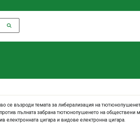
во се възроди темата за либерализация на тютюнопушенето
 против пълната забрана тютюнопушенето на обществени ме
ив електронната цигара и видове електронна цигара.