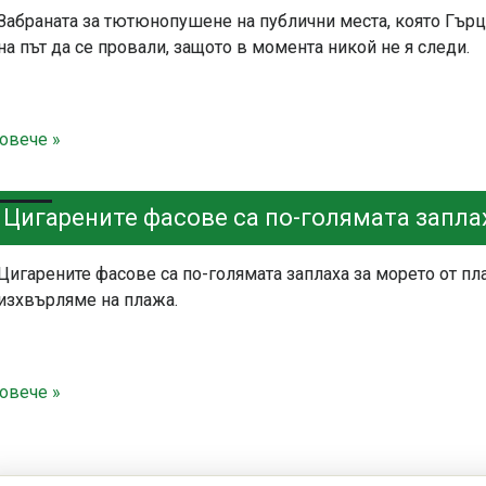
Забраната за тютюнопушене на публични места, която Гърц
на път да се провали, защото в момента никой не я следи.
овече »
Цигарените фасове са по-голямата запла
Цигарените фасове са по-голямата заплаха за морето от пл
изхвърляме на плажа.
овече »