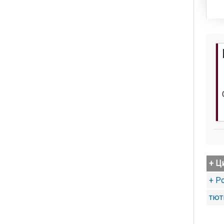
+ Ц
+ Р
тют