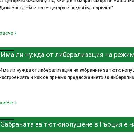
от цигарите ежеминутно, хиляди намират смъртта. Решение 
Дали употребата на е- цигара е по-добър вариант?
овече »
Има ли нужда от либерализация на режи
Има ли нужда от либерализация на забраните за тютюнопу
настроенията и как се приема предложението за либерализа
овече »
Забраната за тютюнопушене в Гърция е н