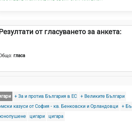
Резултати от гласуването за анкета:
Общо:
гласа
игари
+ За и против България в ЕС
+ Великите Българи
омски казуси от София - кв. Бенковски и Орландовци
+ Бъ
юнопушене
цигари
цигара