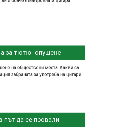
ли е обаче електронната цигара.
ма за тютюнопушене
шене на обществени места. Какви са
ция забраната за употреба на цигари.
а път да се провали