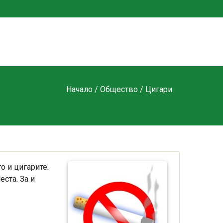
Начало
/
Общество
/ Цигари
 и цигарите.
ста. За и