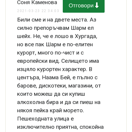
Соня Каменова
Отговори
2021-03-23 22:34:03
Били сме и на двете места. Аз
силно препоръчвам Шарм ел
шейх. Не, че е лошо в Хургада,
но все пак Шарм е по-елитен
курорт, много по-чист и с
европейски вид. Селището има
изцяло курортен характер. В
центъра, Наама Бей, е пълно с
барове, дискотеки, магазини, от
които можеш да си купиш
алкохолна бира и да си пиеш на
някоя пейка край морето.
Пешеходната улица е
изключително приятна, спокойна