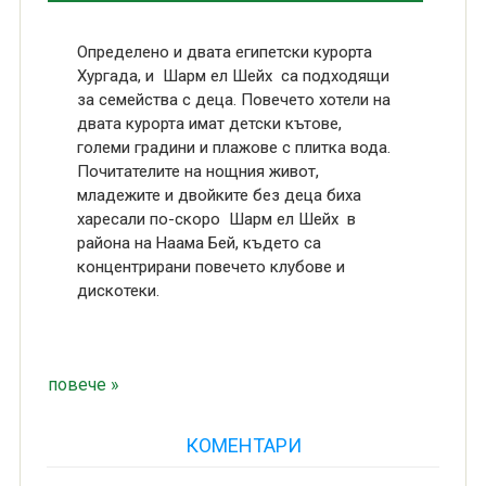
Определено и двата египетски курорта
Хургада, и Шарм ел Шейх са подходящи
за семейства с деца. Повечето хотели на
двата курорта имат детски кътове,
големи градини и плажове с плитка вода.
Почитателите на нощния живот,
младежите и двойките без деца биха
харесали по-скоро Шарм ел Шейх в
района на Наама Бей, където са
концентрирани повечето клубове и
дискотеки.
повече »
КОМЕНТАРИ