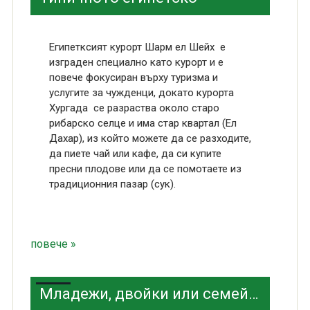
Египетксият курорт Шарм ел Шейх е
изграден специално като курорт и е
повече фокусиран върху туризма и
услугите за чужденци, докато курорта
Хургада се разраства около старо
рибарско селце и има стар квартал (Ел
Дахар), из който можете да се разходите,
да пиете чай или кафе, да си купите
пресни плодове или да се помотаете из
традиционния пазар (сук).
повече »
Младежи, двойки или семейства с деца?