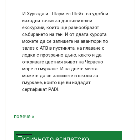
И Хургада и Шарм ел Шейх са удобни
изходни точки за допълнителни
екскурзии, които ще разнообразят
събирането на тен. И от двата курорта
можете да се запишете на авантюри по
залез с АТВ в пустинята, на плаване с
лодка с прозрачно дъно, както и да
откривате цветния живот на Червено
море с гмуркане. И на двете места
можете да се запишете в школи за
гмуркане, които ще ви издадат
сертификат PADI.
повече »
Типичното египетско