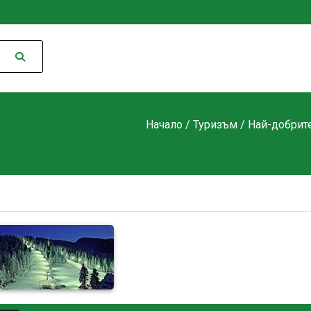
Начало
/
Туризъм
/
Най-добрите a