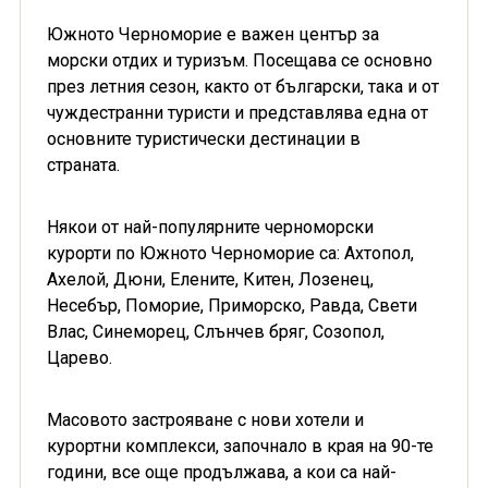
Южното Черноморие е важен център за
морски отдих и туризъм. Посещава се основно
през летния сезон, както от български, така и от
чуждестранни туристи и представлява една от
основните туристически дестинации в
страната.
Някои от най-популярните черноморски
курорти по Южното Черноморие са: Ахтопол,
Ахелой, Дюни, Елените, Китен, Лозенец,
Несебър, Поморие, Приморско, Равда, Свети
Влас, Синеморец, Слънчев бряг, Созопол,
Царево.
Масовото застрояване с нови хотели и
курортни комплекси, започнало в края на 90-те
години, все още продължава, а кои са най-