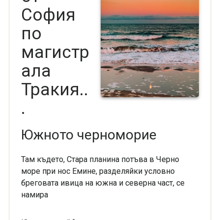
София
по
магистр
ала
Тракия..
.
Южното черноморие
Там където, Стара планина потъва в Черно
море при нос Емине, разделяйки условно
бреговата ивица на южна и северна част, се
намира