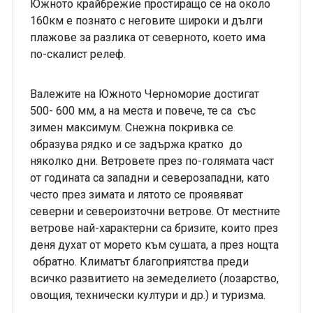
Южното крайбрежие простиращо се на около
160км е познато с неговите широки и дълги
плажове за разлика от северното, което има
по-скалист релеф.
Валежите на Южното Черноморие достигат
500­- 600 мм, а на места и повече, те са ­ със
зимен максимум. Снежна покривка се
образува рядко и се задържа кратко до
няколко дни. Ветровете през по-голямата част
от годината са западни и северозападни, като
често през зимата и лятото се проявяват
северни и североизточни ветрове. От местните
ветрове най-характерни са бризите, които през
деня духат от морето към сушата, а през нощта
­ обратно. Климатът благоприятства преди
всичко развитието на земеделието (лозарство,
овощия, технически култури и др.) и туризма.