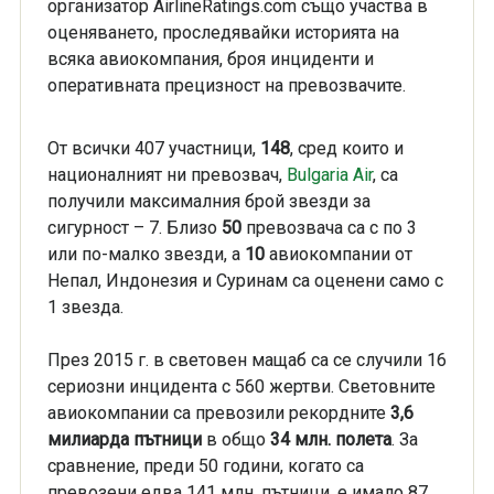
организатор AirlineRatings.com също участва в
оценяването, проследявайки историята на
всяка авиокомпания, броя инциденти и
оперативната прецизност на превозвачите.
От всички 407 участници,
148
, сред които и
националният ни превозвач,
Bulgaria Air
, са
получили максималния брой звезди за
сигурност – 7. Близо
50
превозвача са с по 3
или по-малко звезди, а
10
авиокомпании от
Непал, Индонезия и Суринам са оценени само с
1 звезда.
През 2015 г. в световен мащаб са се случили 16
сериозни инцидента с 560 жертви. Световните
авиокомпании са превозили рекордните
3,6
милиарда
пътници
в общо
34 млн. полета
. За
сравнение, преди 50 години, когато са
превозени едва 141 млн. пътници, е имало 87