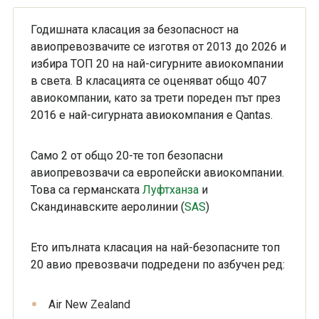
Годишната класация за безопасност на
авиопревозвачите се изготвя от 2013 до 2026 и
избира ТОП 20 на най-сигурните авиокомпании
в света. В класацията се оценяват общо 407
авиокомпании, като за трети пореден път през
2016 е най-сигурната авиокомпания е Qantas.
Само 2 от общо 20-те топ безопасни
авиопревозвачи са европейски авиокомпании.
Това са германската
Луфтханза
и
Скандинавските аеролинии (
SAS
)
Ето ипълната класация на най-безопасните топ
20 авио превозвачи подредени по азбучен ред:
Air New Zealand