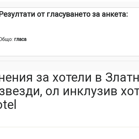
Резултати от гласуването за анкета:
Общо:
гласа
нения за хотели в Злат
 звезди, ол инклузив хоте
tel