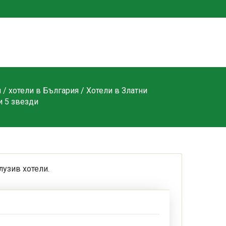
и
/
хотели в България
/
Хотели в Златни
и 5 звезди
лузив хотели.