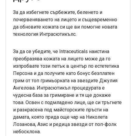
За да избегнете сърбежите, беленето и
почервеняването на лицето и същевременно
да обновите кожата си ще ви помогне новата
технология Интрасютикълс.
За да се убедите, че Intraceuticals наистина
преобразява кожата на лицето може да го
изпробвате този петък в център по естететика
Персона и да получите като бонус безплатен
грим от топ гримьорката на звездите Джулия
Ангелова. Интрасютикъл процедурата е
чудесна база за гримиране и тя ще докаже
това. Освен с подмладено лице, ще си тръгнете
и разкрасена под майсторските пръсти на
дамата, която прида още чар на Николета
Лозанова, Азис и редица звезди от поп-фолк
небосклона.