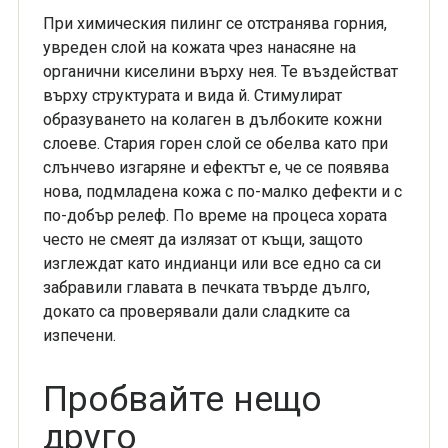
При химическия пилинг се отстранява горния,
увреден слой на кожата чрез нанасяне на
органични киселини върху нея. Те въздействат
върху структурата и вида й. Стимулират
образуването на колаген в дълбоките кожни
слоеве. Стария горен слой се обелва като при
слънчево изгаряне и ефектът е, че се появява
нова, подмладена кожа с по-малко дефекти и с
по-добър релеф. По време на процеса хората
често не смеят да излязат от къщи, защото
изглеждат като индианци или все едно са си
забравили главата в печката твърде дълго,
докато са проверявали дали сладките са
изпечени.
Пробвайте нещо
друго