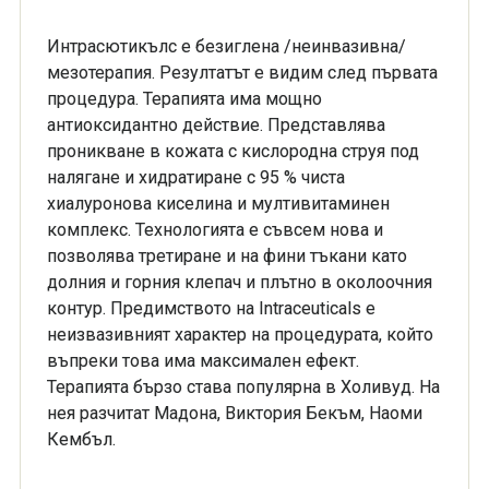
Интрасютикълс е безиглена /неинвазивна/
мезотерапия. Резултатът e видим след първата
процедура. Терапията има мощно
антиоксидантно действие. Представлява
проникване в кожата с кислородна струя под
налягане и хидратиране с 95 % чиста
хиалуронова киселина и мултивитаминен
комплекс. Технологията е съвсем нова и
позволява третиране и на фини тъкани като
долния и горния клепач и плътно в околоочния
контур. Предимството на Intraceuticals е
неизвазивният характер на процедурата, който
въпреки това има максимален ефект.
Терапията бързо става популярна в Холивуд. На
нея разчитат Мадона, Виктория Бекъм, Наоми
Кембъл.