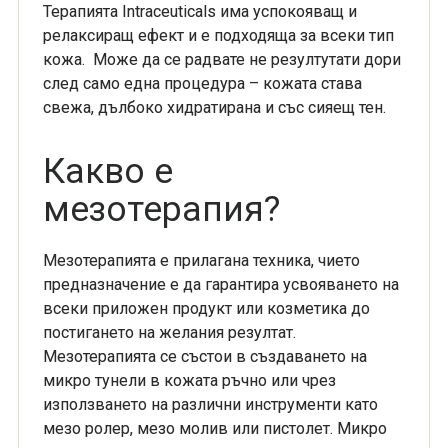
Терапията Intraceuticals има успокояващ и
релаксиращ ефект и е подходяща за всеки тип
кожа. Може да се радвате не резултутати дори
след само една процедура – кожата става
свежа, дълбоко хидратирана и със сияещ тен.
Какво е
мезотерапия?
Мезотерапията е прилагана техника, чието
предназначение е да гарантира усвояването на
всеки приложен продукт или козметика до
постигането на желания резултат.
Мезотерапията се състои в създаването на
микро тунели в кожата ръчно или чрез
използването на различни инструменти като
мезо ролер, мезо молив или пистолет. Микро