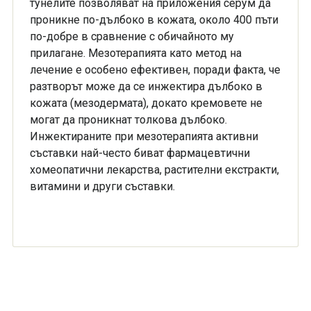
тунелите позволяват на приложения серум да
проникне по-дълбоко в кожата, около 400 пъти
по-добре в сравнение с обичайното му
прилагане. Мезотерапията като метод на
лечение е особено ефективен, поради факта, че
разтворът може да се инжектира дълбоко в
кожата (мезодермата), докато кремовете не
могат да проникнат толкова дълбоко.
Инжектираните при мезотерапията активни
съставки най-често биват фармацевтични
хомеопатични лекарства, растителни екстракти,
витамини и други съставки.