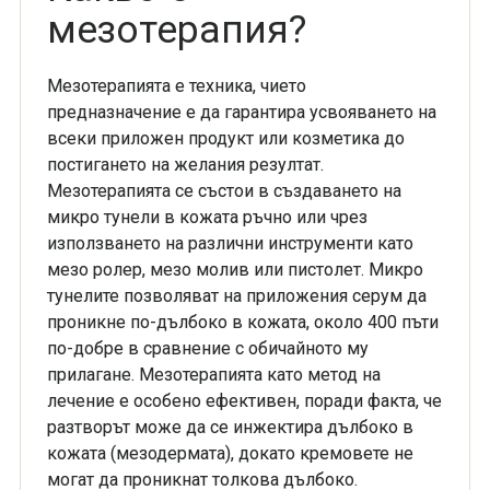
мезотерапия?
Мезотерапията е техника, чието
предназначение е да гарантира усвояването на
всеки приложен продукт или козметика до
постигането на желания резултат.
Мезотерапията се състои в създаването на
микро тунели в кожата ръчно или чрез
използването на различни инструменти като
мезо ролер, мезо молив или пистолет. Микро
тунелите позволяват на приложения серум да
проникне по-дълбоко в кожата, около 400 пъти
по-добре в сравнение с обичайното му
прилагане. Мезотерапията като метод на
лечение е особено ефективен, поради факта, че
разтворът може да се инжектира дълбоко в
кожата (мезодермата), докато кремовете не
могат да проникнат толкова дълбоко.