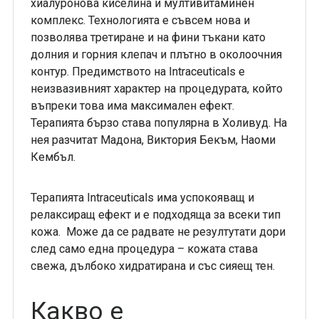
хиалуронова киселина и мултивитаминен
комплекс. Технологията е съвсем нова и
позволява третиране и на фини тъкани като
долния и горния клепач и плътно в околоочния
контур. Предимството на Intraceuticals е
неизвазивният характер на процедурата, който
въпреки това има максимален ефект.
Терапията бързо става популярна в Холивуд. На
нея разчитат Мадона, Виктория Бекъм, Наоми
Кембъл.
Терапията Intraceuticals има успокояващ и
релаксиращ ефект и е подходяща за всеки тип
кожа. Може да се радвате не резултутати дори
след само една процедура – кожата става
свежа, дълбоко хидратирана и със сияещ тен.
Какво е