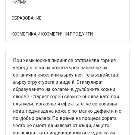
ФИРМИ
ОБРАЗОВАНИЕ
КОЗМЕТИКА И КОЗМЕТИЧНИ ПРОДУКТИ
При химическия пилинг се отстранява горния,
увреден слой на кожата чрез нанасяне на
органични киселини върху нея. Те въздействат
върху структурата и вида й. Стимулират
образуването на колаген в дълбоките кожни
слоеве. Старият горен слой се обелва като при
слънчево изгаряне и ефектът е, че се появява
нова, подмладена кожа с по-малко дефекти и с
по-добър релеф. По време на процеса хората
често не смеят да излязат от къщи, защото
изглеждат като индианци или все едно са си