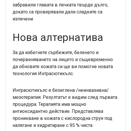
забравили главата в печката твърде дълго,
докато са проверявали дали сладките са
изпечени.
Нова алтернатива
За да избегнете сърбежите, беленето и
почервеняването на лицето и същевременно
да обновите кожата си ще ви помогне новата
технология Интрасютикълс.
Интрасютикълс е безиглена /неинвазивна/
мезотерапия. Резултатът e видим след първата
процедура. Терапията има мощно
антиоксидантно действие. Представлява
проникване в кожата с кислородна струя под
налягане и хидратиране с 95 % чиста