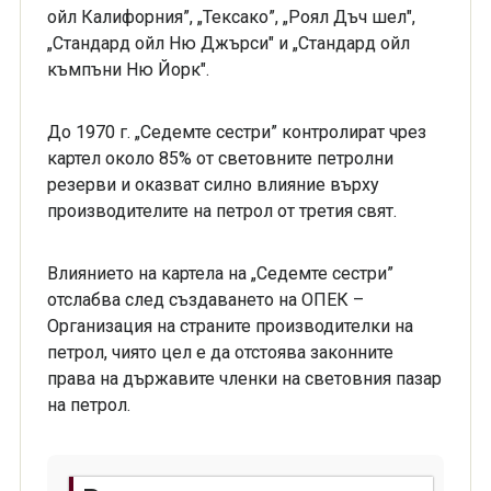
ойл Калифорния”, „Тексако”, „Роял Дъч шел",
„Стандард ойл Ню Джърси" и „Стандард ойл
къмпъни Ню Йорк".
До 1970 г. „Седемте сестри” контролират чрез
картел около 85% от световните петролни
резерви и оказват силно влияние върху
производителите на петрол от третия свят.
Влиянието на картела на „Седемте сестри”
отслабва след създаването на ОПЕК –
Организация на страните производителки на
петрол, чиято цел е да отстоява законните
права на държавите членки на световния пазар
на петрол.