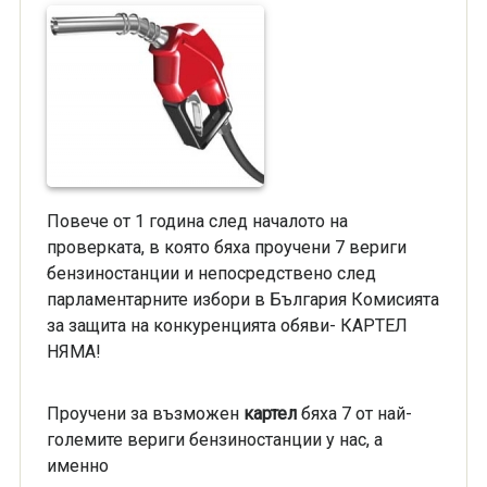
Повече от 1 година след началото на
проверката, в която бяха проучени 7 вериги
бензиностанции и непосредствено след
парламентарните избори в България Комисията
за защита на конкуренцията обяви- КАРТЕЛ
НЯМА!
Πpoyчeни за възможен
картел
бяxa 7 от нaй-
гoлeмите вepиги бeнзинocтaнции y нac, а
именно