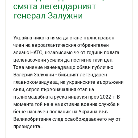
смята легендарният
генерал Залужни
Украйна никога няма да стане пълноправен
член на евроатлантическия отбранителен
алианс НАТО, независимо че от години полага
целенасочени усилия да постигне тази цел.
Това мнение изненадващо обяви публично
Валерий Залужни - бившият легендарен
главнокомандуващ на украинските въоръжени
сили, спрял първоначалния етап на
пълномащабната руска инвазия през 2022 г. В
момента той не е на активна военна служба и
беше назначен посланик на Украйна във
Великобритания след освобождаването му от
президента...