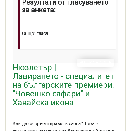
Резултати от гласуването
за анкета:
Общо:
гласа
ПОКАЖИ ОЩЕ
Нюзлетър |
Лавирането - специалитет
на българските премиери.
"Човешко сафари" и
Хавайска икона
Как да се ориентираме в хаоса? Това е
авторският нюзлетър на Александър Андреев