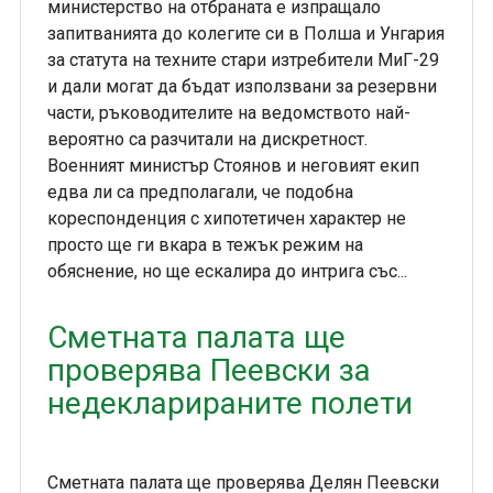
министерство на отбраната е изпращало
запитванията до колегите си в Полша и Унгария
за статута на техните стари изтребители МиГ-29
и дали могат да бъдат използвани за резервни
части, ръководителите на ведомството най-
вероятно са разчитали на дискретност.
Военният министър Стоянов и неговият екип
едва ли са предполагали, че подобна
кореспонденция с хипотетичен характер не
просто ще ги вкара в тежък режим на
обяснение, но ще ескалира до интрига със...
Сметната палата ще
проверява Пеевски за
недекларираните полети
Сметната палата ще проверява Делян Пеевски