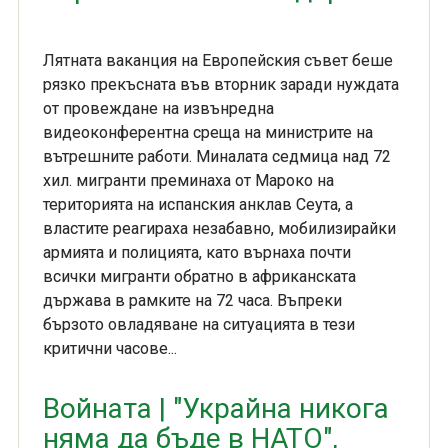
Лятната ваканция на Европейския съвет беше
рязко прекъсната във вторник заради нуждата
от провеждане на извънредна
видеоконферентна среща на министрите на
вътрешните работи. Миналата седмица над 72
хил. мигранти преминаха от Мароко на
територията на испанския анклав Сеута, а
властите реагираха незабавно, мобилизирайки
армията и полицията, като върнаха почти
всички мигранти обратно в африканската
държава в рамките на 72 часа. Въпреки
бързото овладяване на ситуацията в тези
критични часове...
Войната | "Украйна никога
няма да бъде в НАТО",