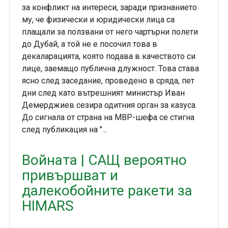
за конфликт на интереси, заради признанието
му, че физически и юридически лица са
плащали за ползвани от него чартърни полети
до Дубай, а той не е посочил това в
декаларацията, която подава в качеството си
лице, заемащо публична длужност. Това става
ясно след заседание, проведено в сряда, пет
дни след като вътрешният министър Иван
Демерджиев сезира одитния орган за казуса.
До сигнала от страна на МВР-шефа се стигна
след публикация на "...
Войната | САЩ вероятно
привършват и
далекобойните ракети за
HIMARS