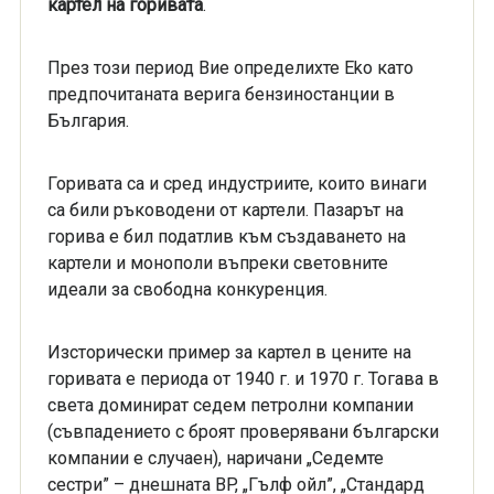
картел на горивата
.
През този период Вие определихте Eko като
предпочитаната верига бензиностанции в
България.
Горивата са и сред индустриите, които винаги
са били ръководени от картели. Пазарът на
горива е бил податлив към създаването на
картели и монополи въпреки световните
идеали за свободна конкуренция.
Изсторически пример за картел в цените на
горивата е периода от 1940 г. и 1970 г. Тогава в
света доминират седем петролни компании
(съвпадението с броят проверявани български
компании е случаен), наричани „Седемте
сестри” – днешната BP, „Гълф ойл”, „Стандард