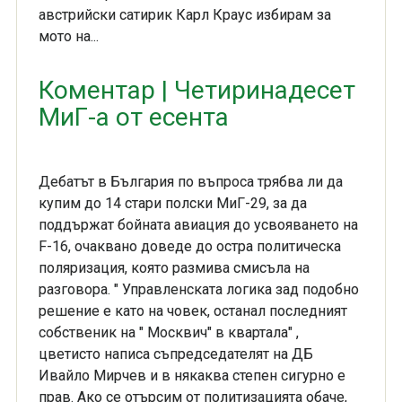
австрийски сатирик Карл Краус избирам за
мото на...
Коментар | Четиринадесет
МиГ-а от есента
Дебатът в България по въпроса трябва ли да
купим до 14 стари полски МиГ-29, за да
поддържат бойната авиация до усвояването на
F-16, очаквано доведе до остра политическа
поляризация, която размива смисъла на
разговора. " Управленската логика зад подобно
решение е като на човек, останал последният
собственик на " Москвич" в квартала" ,
цветисто написа съпредседателят на ДБ
Ивайло Мирчев и в някаква степен сигурно е
прав. Ако се отърсим от политизацията обаче,