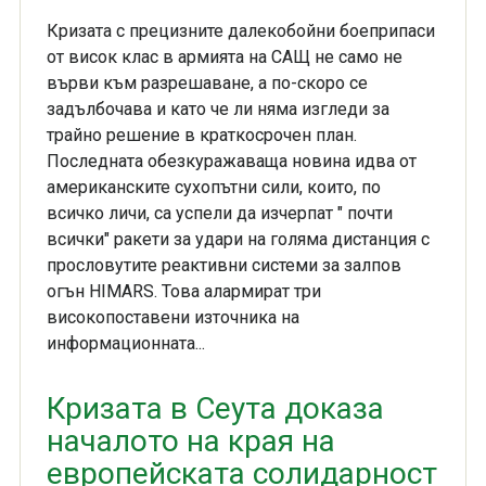
Кризата с прецизните далекобойни боеприпаси
от висок клас в армията на САЩ не само не
върви към разрешаване, а по-скоро се
задълбочава и като че ли няма изгледи за
трайно решение в краткосрочен план.
Последната обезкуражаваща новина идва от
американските сухопътни сили, които, по
всичко личи, са успели да изчерпат " почти
всички" ракети за удари на голяма дистанция с
прословутите реактивни системи за залпов
огън HIMARS. Това алармират три
високопоставени източника на
информационната...
Кризата в Сеута доказа
началото на края на
европейската солидарност