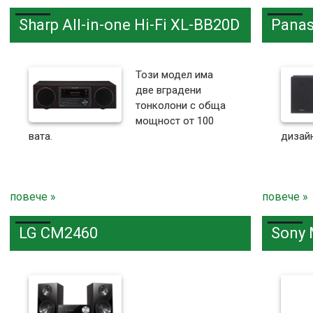
Sharp All-in-one Hi-Fi XL-BB20D
Panas
Този модел има
две вградени
тонколони с обща
мощност от 100
вата.
дизайн
повече »
повече »
LG CM2460
Sony