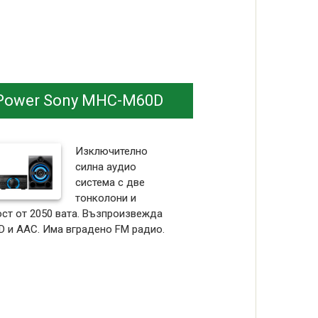
 Power Sony MHC-M60D
Изключително
силна аудио
система с две
тонколони и
ст от 2050 вата. Възпроизвежда
D и AAC. Има вградено FM радио.