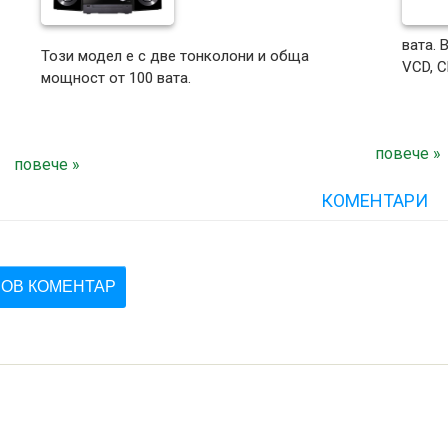
вата.
Този модел е с две тонколони и обща
VCD, C
мощност от 100 вата.
повече »
повече »
КОМЕНТАРИ
ОВ КОМЕНТАР