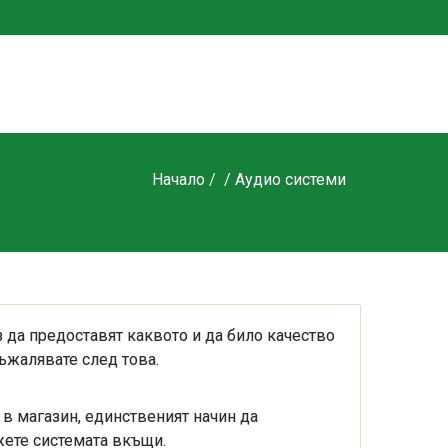
Начало
/
/ Аудио системи
 да предоставят каквото и да било качество
съжалявате след това.
о в магазин, единственият начин да
жете системата вкъщи.