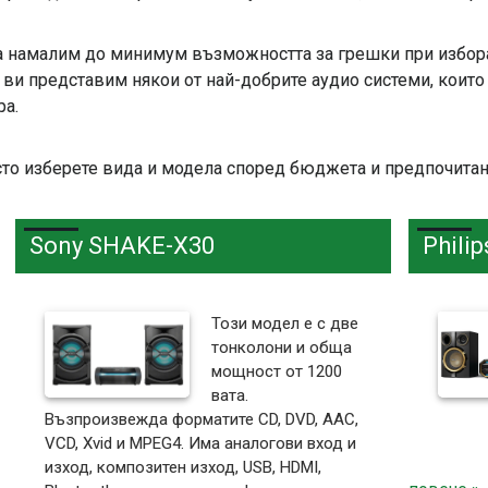
а намалим до минимум възможността за грешки при избора 
 ви представим някои от най-добрите аудио системи, коит
ра.
то изберете вида и модела според бюджета и предпочитани
Sony SHAKE-X30
Phili
Този модел е с две
тонколони и обща
мощност от 1200
вата.
Възпроизвежда форматите CD, DVD, AAC,
VCD, Xvid и MPEG4. Има аналогови вход и
изход, композитен изход, USB, HDMI,