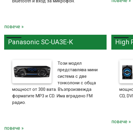
повече »
Bluetooth и вход за микрофон.
повече »
Panasonic SC-UA3E-K
High
Този модел
представлява мини
система с две
тонколони с обща
мощност от 300 вата. Възпроизвежда
мощно
форматите MP3 и CD. Има вградено FM
CD, DV
радио.
повече »
повече »