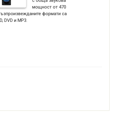
с обща звукова
мощност от 470
 Възпроизвежданите формати са
D, DVD и MP3.