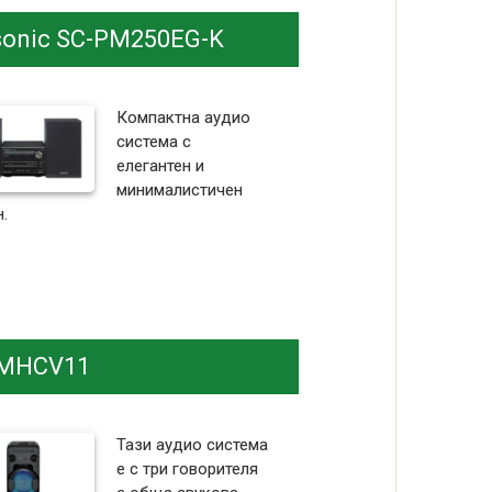
onic SC-PM250EG-K
Компактна аудио
система с
елегантен и
минималистичен
.
 MHCV11
Тази аудио система
е с три говорителя