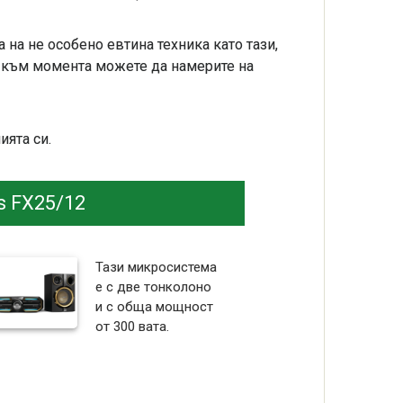
на не особено евтина техника като тази,
о към момента можете да намерите на
ята си.
ps FX25/12
Тази микросистема
е с две тонколоно
и с обща мощност
от 300 вата.