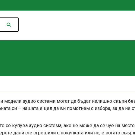
и модели аудио системи могат да бъдат излишно скъпи без
ената си – нашата е цел да ви помогнем с избора, за да не 
то се купува аудио система, ако не може да се чуе на мяст
ерете дали сте сгрешили с покупката или не, е когато свър