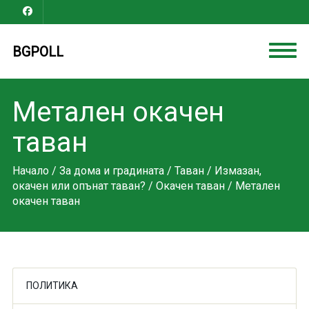
BGPOLL
Метален окачен
таван
Начало
/
За дома и градината
/
Таван
/
Измазан,
окачен или опънат таван?
/
Окачен таван
/ Метален
окачен таван
ПОЛИТИКА