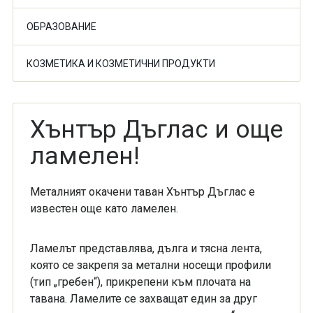
ОБРАЗОВАНИЕ
КОЗМЕТИКА И КОЗМЕТИЧНИ ПРОДУКТИ
Хънтър Дъглас и още
ламелен!
Металният окачени таван Хънтър Дъглас е
известен още като ламелен.
Ламелът представлява, дълга и тясна лента,
която се закрепя за метални носещи профили
(тип „гребен“), прикрепени към плочата на
тавана. Ламелите се захващат един за друг