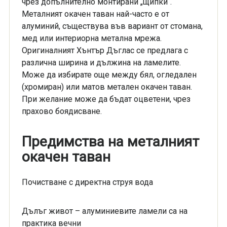
чрез допълнително монтирани „щипки“.
Металният окачен таван най-часто е от
алуминий, съществува във вариант от стомана,
мед или интериорна метална мрежа.
Оригиналният Хънтър Дъглас се предлага с
различна ширина и дължина на ламелите.
Може да избирате още между бял, огледален
(хромиран) или матов метален окачен таван.
При желание може да бъдат оцветени, чрез
прахово боядисване.
Предимства на металният
окачен таван
Почистване с директна струя вода
Дълъг живот – алуминиевите ламели са на
практика вечни