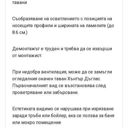
тавани
Съобразяване на осветлението с позицията на
носещите профили и ширината на ламелите (до
8.6 см.)
Демонтажът е труден и трябва да се извърши
от монтажист.
При недобра вентилация, може да се замъгли
огледалния окачен таван Хънтър Дъглас.
Първоначалният вид се възстановява след
проветряване или забърсване.
Естетиката видимо се нарушава при изрязване
заради тръби или бойлер, ака се ползва за баня
или мокро помещение