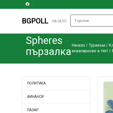
BGPOLL
НАЧАЛО
Spheres
Начало
/
Туризъм
/
Кл
пързалка
аквапаркове в тях!
/
ПОЛИТИКА
ФИНАНСИ
ПАЗАР