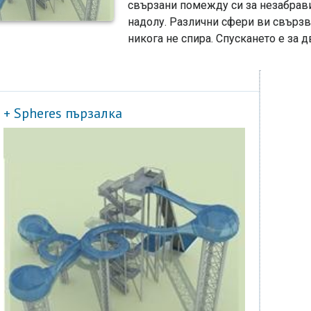
свързани помежду си за незабрави
надолу. Различни сфери ви свързв
никога не спира. Спускането е за 
+ Spheres пързалка