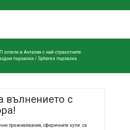
П хотели в Анталия с най-страхотните
водни пързалки
/ Spheres пързалка
а вълнението с
ра!
ични преживявания, сферичните купи са