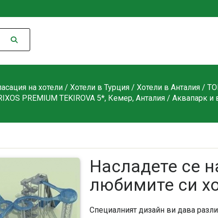
асация на хотели
/
Хотели в Турция
/
Хотели в Анталия
/
ТО
RIXOS PREMIUM TEKIROVA 5*, Кемер, Анталия
/
Аквапарк и 
Насладете се н
любимите си хо
Специалният дизайн ви дава разл