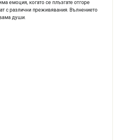
ма емоция, когато се плъзгате отгоре
ат с различни преживявания. Вълнението
двама души.