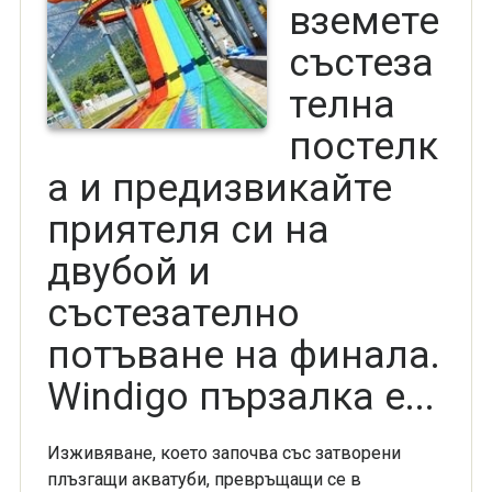
вземете
състеза
телна
постелк
а и предизвикайте
приятеля си на
двубой и
състезателно
потъване на финала.
Windigo пързалка е...
Изживяване, което започва със затворени
плъзгащи акватуби, превръщащи се в