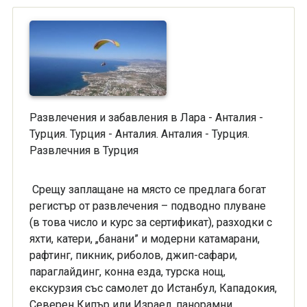
Развлечения и забавления в Лара - Анталия -
Турция. Турция - Анталия. Анталия - Турция.
Развлечния в Турция
Срещу заплащане на място се предлага богат
регистър от развлечения – подводно плуване
(в това число и курс за сертификат), разходки с
яхти, катери, „банани” и модерни катамарани,
рафтинг, пикник, риболов, джип-сафари,
параглайдинг, конна езда, турска нощ,
екскурзия със самолет до Истанбул, Кападокия,
Северен Кипър или Израел, панорамни